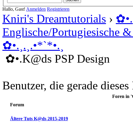
Hallo, Gast!
Anmelden
Registrieren
Kniri's Dreamtutorials
›
✿ •
Englische/Portugiesische 
✿ •.¸.¸.•*`*•.¸
✿ •.K@ds PSP Design
Benutzer, die gerade diese
Foren in 
Forum
Ältere Tuts K@ds 2015-2019