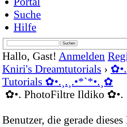
Portal
Suche
Hilfe
Hallo, Gast!
Anmelden
Regi
Kniri's Dreamtutorials
›
✿ •
Tutorials ✿ •.¸.¸.•*`*•.¸✿
✿ •. PhotoFiltre Ildiko ✿ •.
Benutzer, die gerade diese