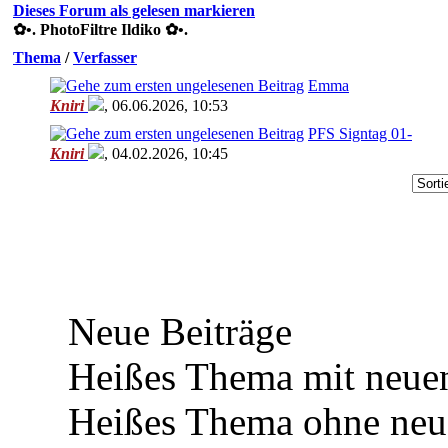
Dieses Forum als gelesen markieren
✿ •. PhotoFiltre Ildiko ✿ •.
Thema
/
Verfasser
Emma
Kniri
,
06.06.2026, 10:53
PFS Signtag 01-
Kniri
,
04.02.2026, 10:45
Neue Beiträge
Heißes Thema mit neuen
Heißes Thema ohne neue