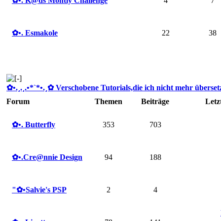
✿ •. K@ds Montly Challenge
4
7
✿ •. Esmakole
22
38
✿ •.¸.¸.•*`*•.¸✿ Verschobene Tutorials,die ich nicht mehr übersetze
Forum
Themen
Beiträge
Letz
✿ •. Butterfly
353
703
✿ •.Cre@nnie Design
94
188
"✿ •Salvie's PSP
2
4