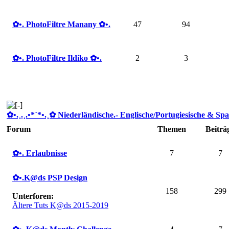
✿ •. PhotoFiltre Manany ✿ •.
47
94
✿ •. PhotoFiltre Ildiko ✿ •.
2
3
✿ •.¸.¸.•*`*•.¸✿ Niederländische.- Englische/Portugiesische & Spa
Forum
Themen
Beiträ
✿ •. Erlaubnisse
7
7
✿ •.K@ds PSP Design
158
299
Unterforen:
Ältere Tuts K@ds 2015-2019