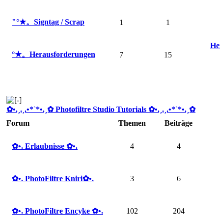
"°★。Signtag / Scrap
1
1
He
°★。Herausforderungen
7
15
✿ •.¸.¸.•*`*•.¸✿ Photofiltre Studio Tutorials ✿ •.¸.¸.•*`*•.¸✿
Forum
Themen
Beiträge
✿ •. Erlaubnisse ✿ •.
4
4
✿ •. PhotoFiltre Kniri✿ •.
3
6
✿ •. PhotoFiltre Encyke ✿ •.
102
204