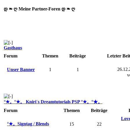
დ ❧ ღ Meine Partner-Foren დ ❧ ღ
Gasthaus
Forum
Themen
Beiträge
Letzter Bei
26.12.
Unser Banner
1
1
v
°★。°★。 Kniri´s Dreamtutorials PSP °★。°★。
Forum
Themen
Beiträge
Love
°★。Signtag / Blends
15
22