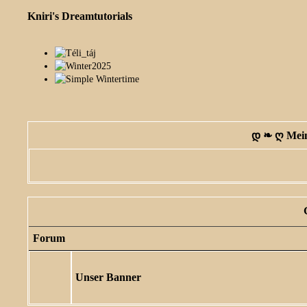
Kniri's Dreamtutorials
დ ❧ ღ Mein
Forum
Unser Banner