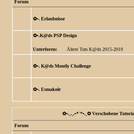
Forum
✿ •. Erlaubnisse
✿ •.K@ds PSP Design
Unterforen:
Ältere Tuts K@ds 2015-2019
✿ •. K@ds Montly Challenge
✿ •. Esmakole
✿ •.¸.¸.•*`*•.¸✿ Verschobene Tutorial
Forum