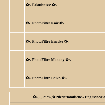
✿ •. Erlaubnisse ✿ •.
✿ •. PhotoFiltre Kniri✿ •.
✿ •. PhotoFiltre Encyke ✿ •.
✿ •. PhotoFiltre Manany ✿ •.
✿ •. PhotoFiltre Ildiko ✿ •.
✿ •.¸.¸.•*`*•.¸✿ Niederländische.- Englische/P