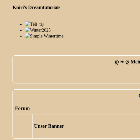
Kniri's Dreamtutorials
დ ❧ ღ Mein
Forum
Unser Banner