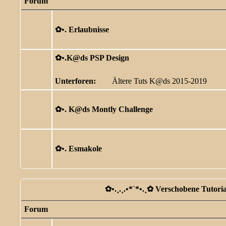
Forum
✿ •. Erlaubnisse
✿ •.K@ds PSP Design
Unterforen:
Ältere Tuts K@ds 2015-2019
✿ •. K@ds Montly Challenge
✿ •. Esmakole
✿ •.¸.¸.•*`*•.¸✿ Verschobene Tutorial
Forum