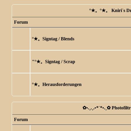
°★。°★。 Kniri´s D
Forum
°★。Signtag / Blends
"°★。Signtag / Scrap
°★。Herausforderungen
✿ •.¸.¸.•*`*•.¸✿ Photofilt
Forum