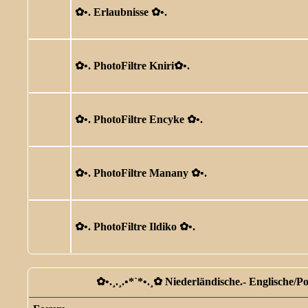
✿ •. Erlaubnisse ✿ •.
✿ •. PhotoFiltre Kniri✿ •.
✿ •. PhotoFiltre Encyke ✿ •.
✿ •. PhotoFiltre Manany ✿ •.
✿ •. PhotoFiltre Ildiko ✿ •.
✿ •.¸.¸.•*`*•.¸✿ Niederländische.- Englische/P