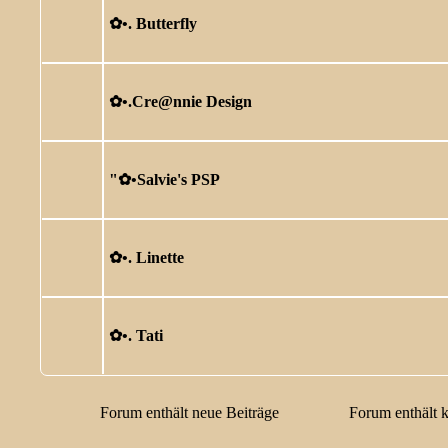
✿ •. Butterfly
✿ •.Cre@nnie Design
"✿ •Salvie's PSP
✿ •. Linette
✿ •. Tati
Forum enthält neue Beiträge
Forum enthält 