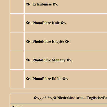
✿ •. Erlaubnisse ✿ •.
✿ •. PhotoFiltre Kniri✿ •.
✿ •. PhotoFiltre Encyke ✿ •.
✿ •. PhotoFiltre Manany ✿ •.
✿ •. PhotoFiltre Ildiko ✿ •.
✿ •.¸.¸.•*`*•.¸✿ Niederländische.- Englische/P