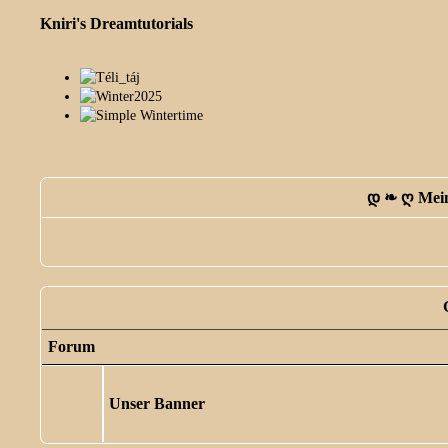
Kniri's Dreamtutorials
დ ❧ ღ Mein
Forum
Unser Banner