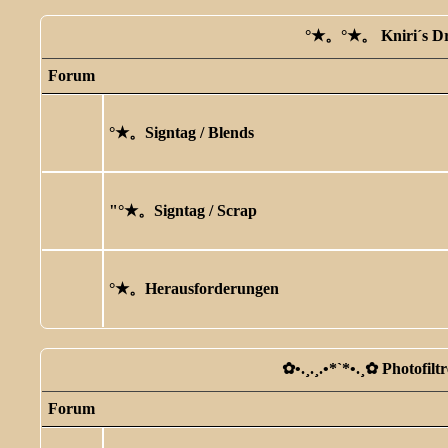
°★。°★。 Kniri´s D
Forum
°★。Signtag / Blends
"°★。Signtag / Scrap
°★。Herausforderungen
✿ •.¸.¸.•*`*•.¸✿ Photofilt
Forum