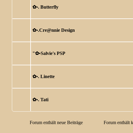
✿ •. Butterfly
✿ •.Cre@nnie Design
"✿ •Salvie's PSP
✿ •. Linette
✿ •. Tati
Forum enthält neue Beiträge
Forum enthält 