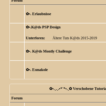
Forum
✿ •. Erlaubnisse
✿ •.K@ds PSP Design
Unterforen:
Ältere Tuts K@ds 2015-2019
✿ •. K@ds Montly Challenge
✿ •. Esmakole
✿ •.¸.¸.•*`*•.¸✿ Verschobene Tutorial
Forum