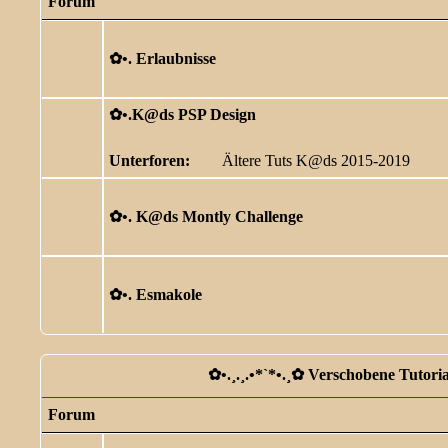
Forum
✿ •. Erlaubnisse
✿ •.K@ds PSP Design
Unterforen:
Ältere Tuts K@ds 2015-2019
✿ •. K@ds Montly Challenge
✿ •. Esmakole
✿ •.¸.¸.•*`*•.¸✿ Verschobene Tutorial
Forum