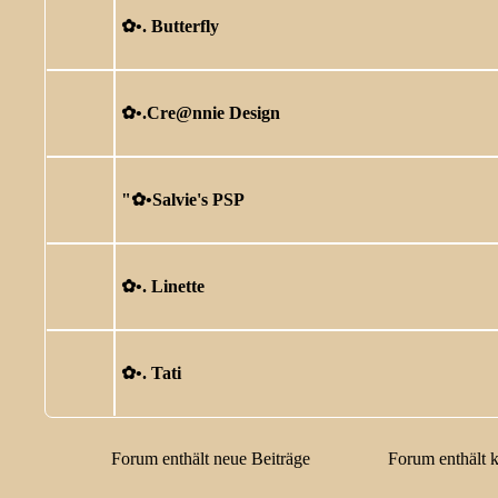
✿ •. Butterfly
✿ •.Cre@nnie Design
"✿ •Salvie's PSP
✿ •. Linette
✿ •. Tati
Forum enthält neue Beiträge
Forum enthält 