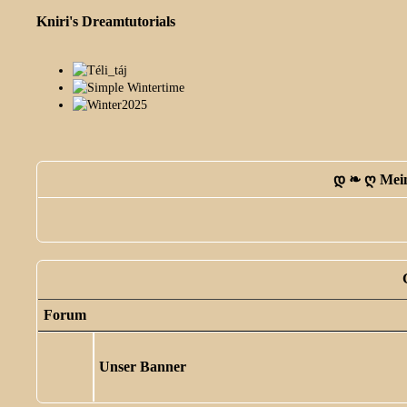
Kniri's Dreamtutorials
დ ❧ ღ Mein
Forum
Unser Banner