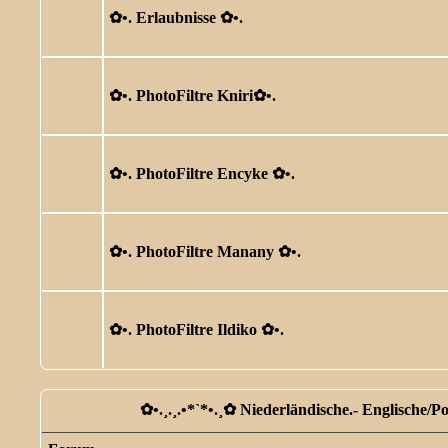
✿ •. Erlaubnisse ✿ •.
✿ •. PhotoFiltre Kniri✿ •.
✿ •. PhotoFiltre Encyke ✿ •.
✿ •. PhotoFiltre Manany ✿ •.
✿ •. PhotoFiltre Ildiko ✿ •.
✿ •.¸.¸.•*`*•.¸✿ Niederländische.- Englische/P