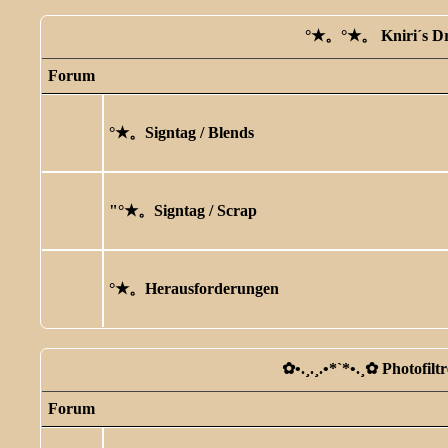
°★。°★。 Kniri´s D
Forum
°★。Signtag / Blends
"°★。Signtag / Scrap
°★。Herausforderungen
✿ •.¸.¸.•*`*•.¸✿ Photofilt
Forum