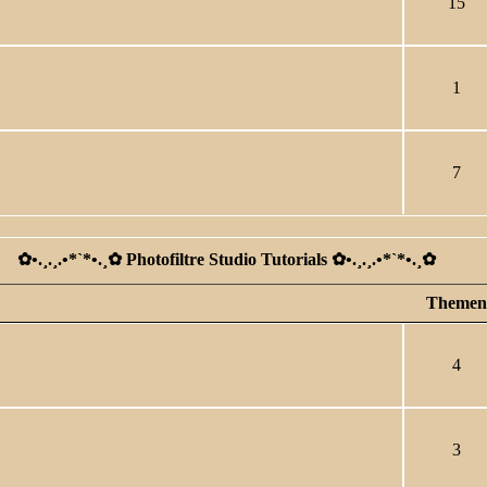
15
1
7
✿ •.¸.¸.•*`*•.¸✿ Photofiltre Studio Tutorials ✿ •.¸.¸.•*`*•.¸✿
Themen
4
3