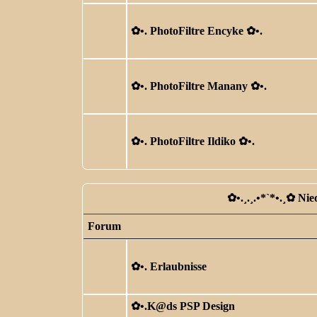
✿ •. PhotoFiltre Encyke ✿ •.
✿ •. PhotoFiltre Manany ✿ •.
✿ •. PhotoFiltre Ildiko ✿ •.
✿ •.¸.¸.•*`*•.¸✿ Ni
Forum
✿ •. Erlaubnisse
✿ •.K@ds PSP Design