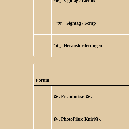
°★。Signtag / Blends
"°★。Signtag / Scrap
°★。Herausforderungen
Forum
✿ •. Erlaubnisse ✿ •.
✿ •. PhotoFiltre Kniri✿ •.