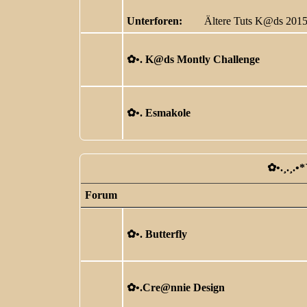
Unterforen:
Ältere Tuts K@ds 201
✿ •. K@ds Montly Challenge
✿ •. Esmakole
✿ •.¸.¸.•
Forum
✿ •. Butterfly
✿ •.Cre@nnie Design