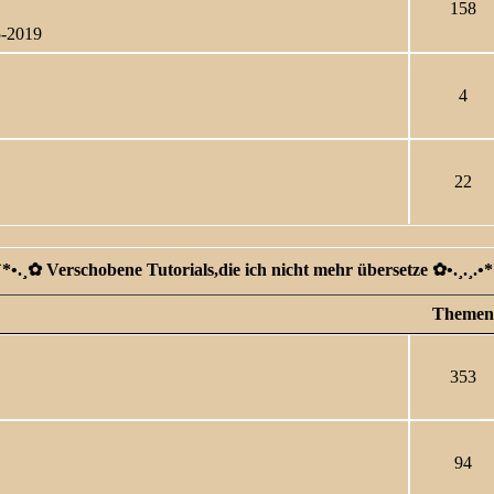
158
5-2019
4
22
*`*•.¸✿ Verschobene Tutorials,die ich nicht mehr übersetze ✿ •.¸.¸.•*
Themen
353
94