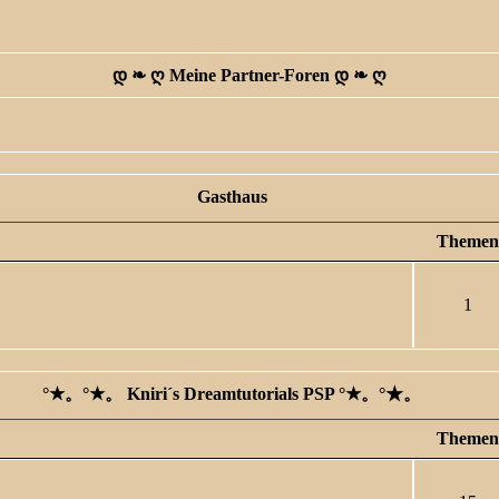
დ ❧ ღ Meine Partner-Foren დ ❧ ღ
Gasthaus
Themen
1
°★。°★。 Kniri´s Dreamtutorials PSP °★。°★。
Themen