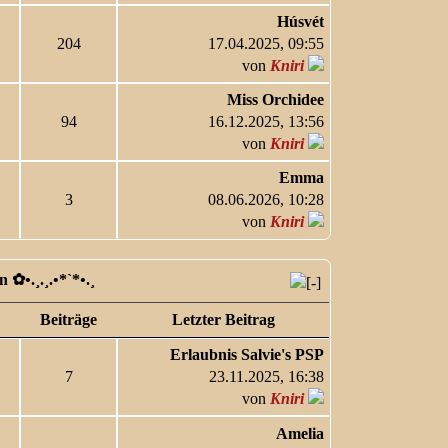
Húsvét
204
17.04.2025, 09:55
von
Kniri
Miss Orchidee
94
16.12.2025, 13:56
von
Kniri
Emma
3
08.06.2026, 10:28
von
Kniri
✿ •.¸.¸.•*`*•.¸
Beiträge
Letzter Beitrag
Erlaubnis Salvie's PSP
7
23.11.2025, 16:38
von
Kniri
Amelia