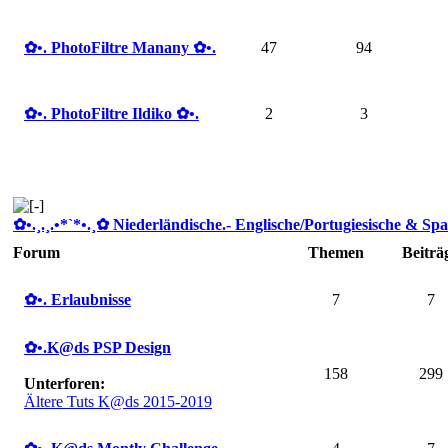
✿ •. PhotoFiltre Manany ✿ •.
47
94
✿ •. PhotoFiltre Ildiko ✿ •.
2
3
✿ •.¸.¸.•*`*•.¸✿ Niederländische.- Englische/Portugiesische & Spa
Forum
Themen
Beiträ
✿ •. Erlaubnisse
7
7
✿ •.K@ds PSP Design
158
299
Unterforen:
Ältere Tuts K@ds 2015-2019