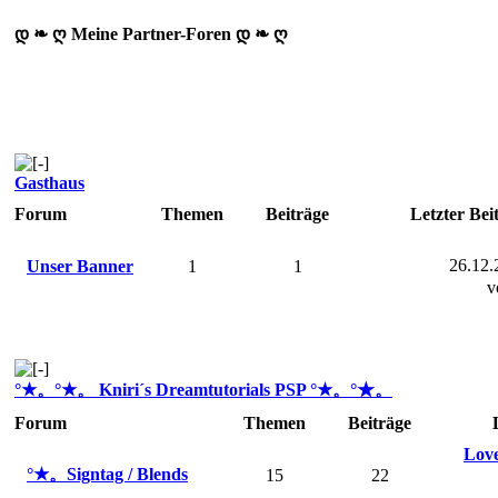
დ ❧ ღ Meine Partner-Foren დ ❧ ღ
Gasthaus
Forum
Themen
Beiträge
Letzter Bei
26.12.
Unser Banner
1
1
v
°★。°★。 Kniri´s Dreamtutorials PSP °★。°★。
Forum
Themen
Beiträge
Love
°★。Signtag / Blends
15
22