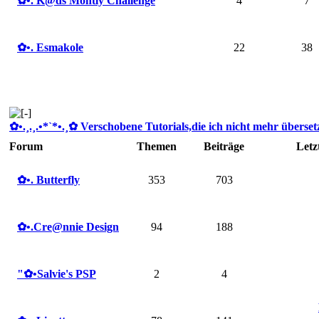
✿ •. K@ds Montly Challenge
4
7
✿ •. Esmakole
22
38
✿ •.¸.¸.•*`*•.¸✿ Verschobene Tutorials,die ich nicht mehr übersetze
Forum
Themen
Beiträge
Letz
✿ •. Butterfly
353
703
✿ •.Cre@nnie Design
94
188
"✿ •Salvie's PSP
2
4