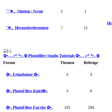
"°★。Signtag / Scrap
1
1
He
°★。Herausforderungen
7
15
✿ •.¸.¸.•*`*•.¸✿ Photofiltre Studio Tutorials ✿ •.¸.¸.•*`*•.¸✿
Forum
Themen
Beiträge
✿ •. Erlaubnisse ✿ •.
4
4
✿ •. PhotoFiltre Kniri✿ •.
3
6
✿ •. PhotoFiltre Encyke ✿ •.
102
204