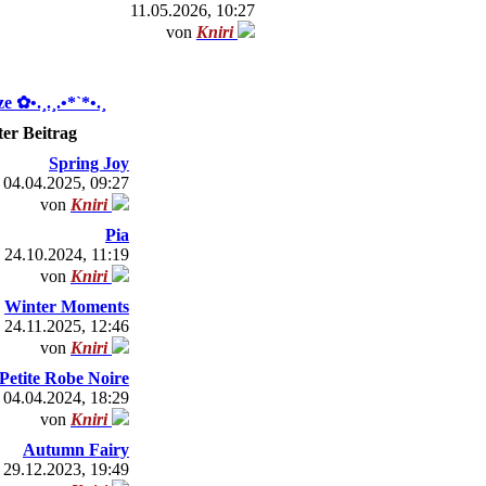
11.05.2026, 10:27
von
Kniri
 ✿ •.¸.¸.•*`*•.¸
ter Beitrag
Spring Joy
04.04.2025, 09:27
von
Kniri
Pia
24.10.2024, 11:19
von
Kniri
Winter Moments
24.11.2025, 12:46
von
Kniri
Petite Robe Noire
04.04.2024, 18:29
von
Kniri
Autumn Fairy
29.12.2023, 19:49