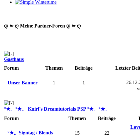
დ ❧ ღ Meine Partner-Foren დ ❧ ღ
Gasthaus
Forum
Themen
Beiträge
Letzter Bei
26.12.
Unser Banner
1
1
v
°★。°★。 Kniri´s Dreamtutorials PSP °★。°★。
Forum
Themen
Beiträge
Love
°★。Signtag / Blends
15
22