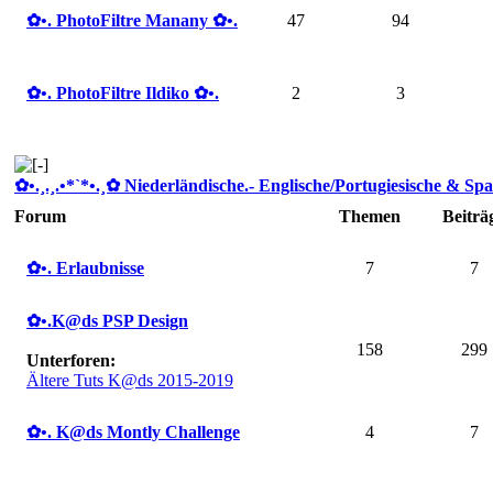
✿ •. PhotoFiltre Manany ✿ •.
47
94
✿ •. PhotoFiltre Ildiko ✿ •.
2
3
✿ •.¸.¸.•*`*•.¸✿ Niederländische.- Englische/Portugiesische & Spa
Forum
Themen
Beiträ
✿ •. Erlaubnisse
7
7
✿ •.K@ds PSP Design
158
299
Unterforen:
Ältere Tuts K@ds 2015-2019
✿ •. K@ds Montly Challenge
4
7