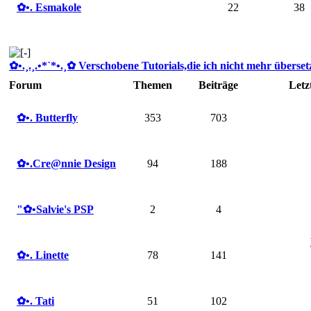
✿ •. Esmakole
22
38
✿ •.¸.¸.•*`*•.¸✿ Verschobene Tutorials,die ich nicht mehr übersetze
Forum
Themen
Beiträge
Letz
✿ •. Butterfly
353
703
✿ •.Cre@nnie Design
94
188
"✿ •Salvie's PSP
2
4
✿ •. Linette
78
141
✿ •. Tati
51
102