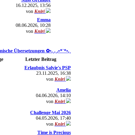
16.12.2025, 13:56
von
Kniri
Emma
08.06.2026, 10:28
von
Kniri
nische Übersetzungen ✿ •.¸.¸.•*`*•.¸
ge
Letzter Beitrag
Erlaubnis Salvie's PSP
23.11.2025, 16:38
von
Kniri
Amelia
04.06.2026, 14:10
von
Kniri
Challenge Mai 2026
04.05.2026, 17:40
von
Kniri
Time is Precious