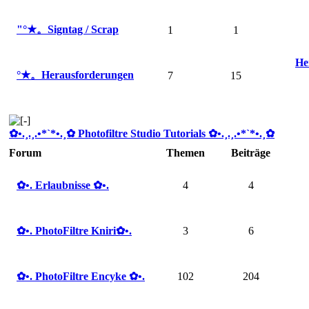
"°★。Signtag / Scrap
1
1
He
°★。Herausforderungen
7
15
✿ •.¸.¸.•*`*•.¸✿ Photofiltre Studio Tutorials ✿ •.¸.¸.•*`*•.¸✿
Forum
Themen
Beiträge
✿ •. Erlaubnisse ✿ •.
4
4
✿ •. PhotoFiltre Kniri✿ •.
3
6
✿ •. PhotoFiltre Encyke ✿ •.
102
204