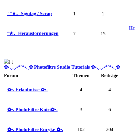
"°★。Signtag / Scrap
1
1
He
°★。Herausforderungen
7
15
✿ •.¸.¸.•*`*•.¸✿ Photofiltre Studio Tutorials ✿ •.¸.¸.•*`*•.¸✿
Forum
Themen
Beiträge
✿ •. Erlaubnisse ✿ •.
4
4
✿ •. PhotoFiltre Kniri✿ •.
3
6
✿ •. PhotoFiltre Encyke ✿ •.
102
204