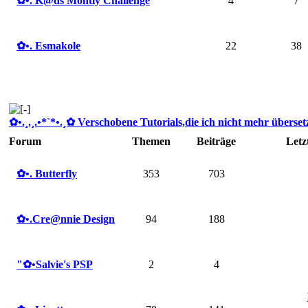
✿ •. K@ds Montly Challenge
4
7
✿ •. Esmakole
22
38
✿ •.¸.¸.•*`*•.¸✿ Verschobene Tutorials,die ich nicht mehr übersetze
Forum
Themen
Beiträge
Letz
✿ •. Butterfly
353
703
✿ •.Cre@nnie Design
94
188
"✿ •Salvie's PSP
2
4