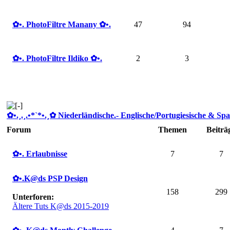
✿ •. PhotoFiltre Manany ✿ •.
47
94
✿ •. PhotoFiltre Ildiko ✿ •.
2
3
✿ •.¸.¸.•*`*•.¸✿ Niederländische.- Englische/Portugiesische & Spa
Forum
Themen
Beiträ
✿ •. Erlaubnisse
7
7
✿ •.K@ds PSP Design
158
299
Unterforen:
Ältere Tuts K@ds 2015-2019