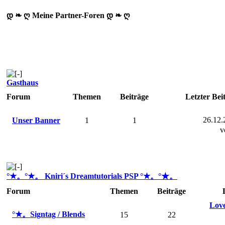
დ ❧ ღ Meine Partner-Foren დ ❧ ღ
Gasthaus
Forum
Themen
Beiträge
Letzter Bei
26.12.
Unser Banner
1
1
v
°★。°★。 Kniri´s Dreamtutorials PSP °★。°★。
Forum
Themen
Beiträge
Love
°★。Signtag / Blends
15
22