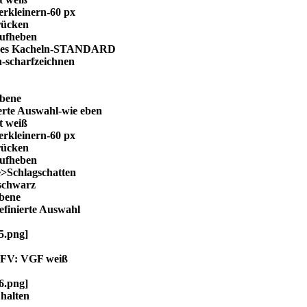
rkleinern-60 px
ücken
ufheben
loses Kacheln-STANDARD
-scharfzeichnen
bene
erte Auswahl-wie eben
t weiß
rkleinern-60 px
ücken
ufheben
e>Schlagschatten
-schwarz
bene
finierte Auswahl
m FV: VGF weiß
halten