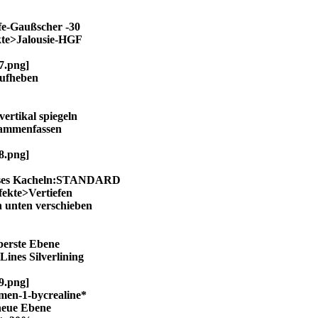
e-Gaußscher -30
kte>Jalousie-HGF
ufheben
vertikal spiegeln
sammenfassen
loses Kacheln:STANDARD
fekte>Vertiefen
 unten verschieben
oberste Ebene
Lines Silverlining
men-1-bycrealine*
 neue Ebene