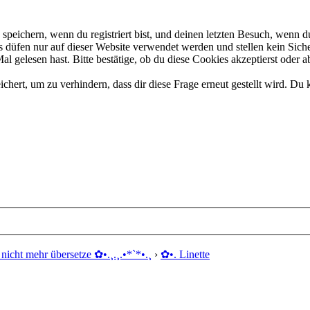
eichern, wenn du registriert bist, und deinen letzten Besuch, wenn du
düfen nur auf dieser Website verwendet werden und stellen kein Siche
 gelesen hast. Bitte bestätige, ob du diese Cookies akzeptierst oder a
rt, um zu verhindern, dass dir diese Frage erneut gestellt wird. Du k
nicht mehr übersetze ✿ •.¸.¸.•*`*•.¸
›
✿ •. Linette