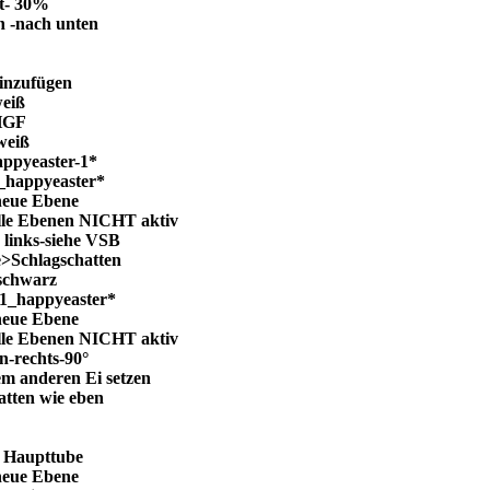
t- 30%
 -nach unten
inzufügen
weiß
HGF
weiß
appyeaster-1*
_happyeaster*
 neue Ebene
lle Ebenen NICHT aktiv
n links-siehe VSB
e>Schlagschatten
-schwarz
f1_happyeaster*
 neue Ebene
lle Ebenen NICHT aktiv
en-rechts-90°
em anderen Ei setzen
atten wie eben
e Haupttube
 neue Ebene