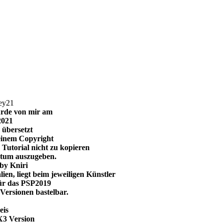
urde von mir am
2021
 übersetzt
einem Copyright
 Tutorial nicht zu kopieren
ntum auszugeben.
by Kniri
ien, liegt beim jeweiligen Künstler
für das PSP2019
Versionen bastelbar.
eis
X3 Version