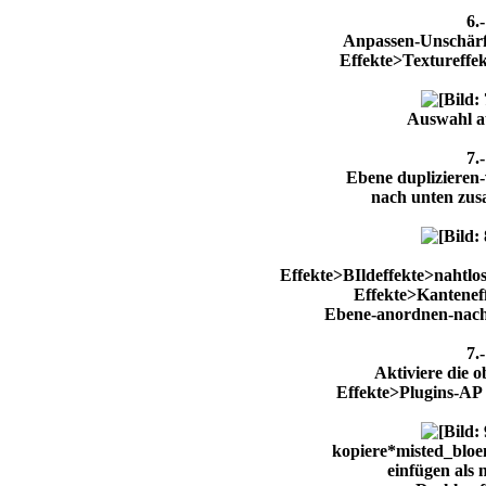
6.-
Anpassen-Unschärf
Effekte>Textureffe
Auswahl a
7.-
Ebene duplizieren-
nach unten zu
Effekte>BIldeffekte>naht
Effekte>Kantenef
Ebene-anordnen-nach
7.-
Aktiviere die 
Effekte>Plugins-AP 
kopiere*misted_bloe
einfügen als