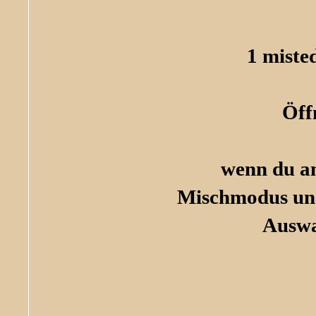
1 miste
Öff
wenn du a
Mischmodus und
Auswa