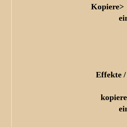
Kopiere>
ei
Effekte 
kopier
ei