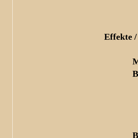
Effekte 
M
B
B