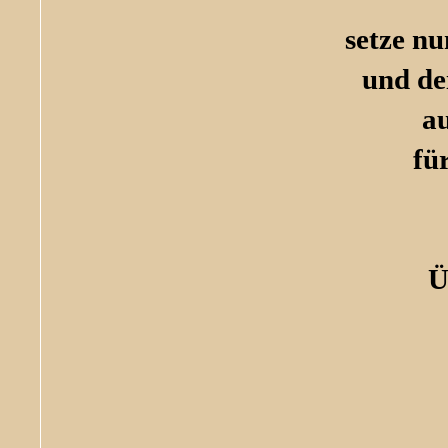
setze n
und dei
a
fü
Ü