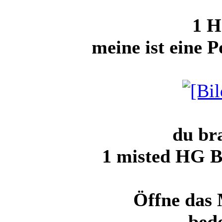
1 H
meine ist eine 
du br
1 misted HG B
Öffne das 
bede