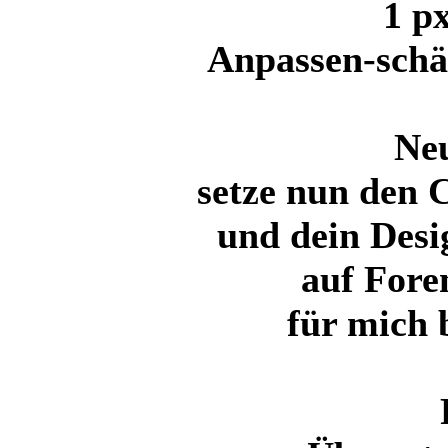
1 p
Anpassen-schä
Ne
setze nun den 
und dein Desig
auf Fore
für mich 