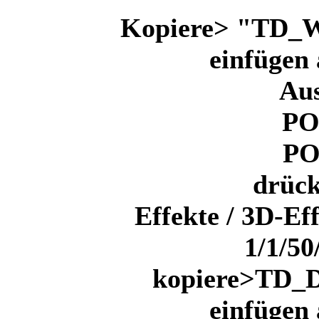
Kopiere> "TD_W
einfügen 
Au
PO
PO
drück
Effekte / 3D-Ef
1/1/50
kopiere>TD_D
einfügen 