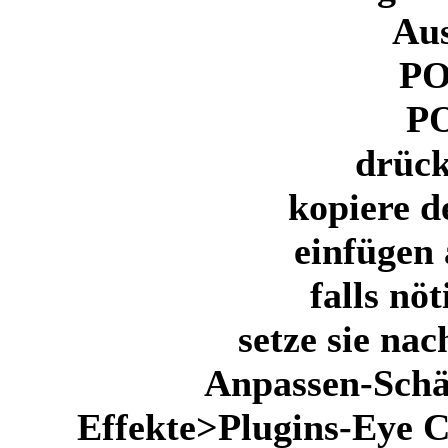
Au
PO
PO
drück
kopiere d
einfügen 
falls nö
setze sie na
Anpassen-Schä
Effekte>Plugins-Eye C