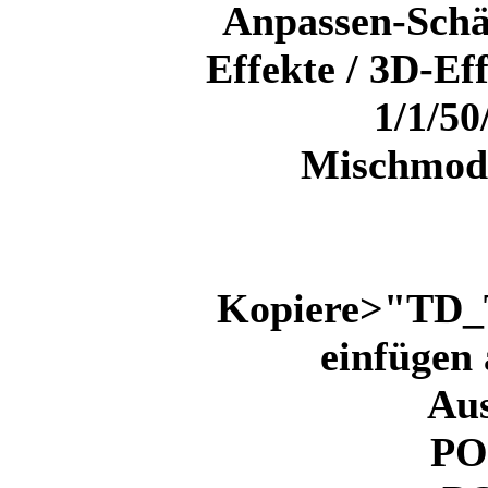
Anpassen-Schä
Effekte / 3D-Ef
1/1/50
Mischmodu
Kopiere>"TD_T
einfügen 
Au
PO