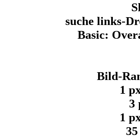
S
suche links-D
Basic: Over
Bild-Ra
1 p
3 
1 p
35