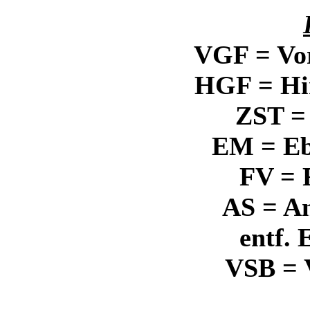
VGF = Vo
HGF = Hi
ZST =
EM = E
FV = 
AS = A
entf. 
VSB = 