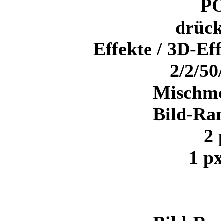
PO
drück
Effekte / 3D-Ef
2/2/50
Mischm
Bild-Ra
2 
1 p