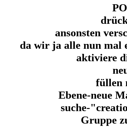
POS
drück
ansonsten versc
da wir ja alle nun mal
aktiviere 
ne
füllen
Ebene-neue Ma
suche-"creati
Gruppe z