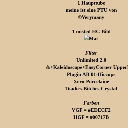
1 Haupttube
meine ist eine PTU von
©Verymany
1 misted HG Bild
Filter
Unlimited 2.0
&<Kaleidoscope>EasyCorner Upper
Plugin AB 01-Hiccups
Xero-Porcelaine
Toadies-Bitches Crystal
Farben
VGF = #EDECF2
HGF = #00717B