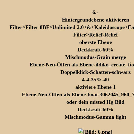
6.-
Hintergrundebene aktivieren
Filter>Filter 8BF>Unlimited 2.0>&<Kaleidoscope>E
Filter>Relief-Relief
oberste Ebene
Deckkraft-60%
Mischmodus-Grain merge
Ebene-Neu-Öffen als Ebene-ildiko_create_fi
Doppelklick-Schatten-schwarz
4-4-35%-40
aktiviere Ebene 1
Ebene-Neu-Öffen als Ebene-boat-3062045_960
oder dein misted Hg Bild
Deckkraft-60%
Mischmodus-Gamma light