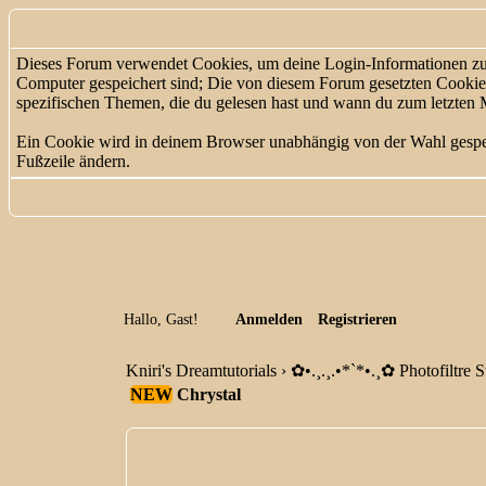
Dieses Forum verwendet Cookies, um deine Login-Informationen zu sp
Computer gespeichert sind; Die von diesem Forum gesetzten Cookies 
spezifischen Themen, die du gelesen hast und wann du zum letzten Mal
Ein Cookie wird in deinem Browser unabhängig von der Wahl gespeich
Fußzeile ändern.
Hallo, Gast!
Anmelden
Registrieren
Kniri's Dreamtutorials
›
✿ •.¸.¸.•*`*•.¸✿ Photofiltre S
NEW
Chrystal