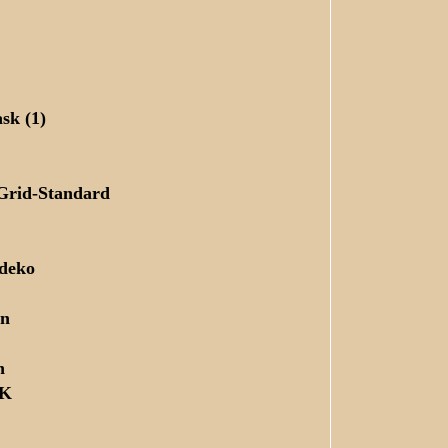
sk (1)
 Grid-Standard
deko
en
n
oK