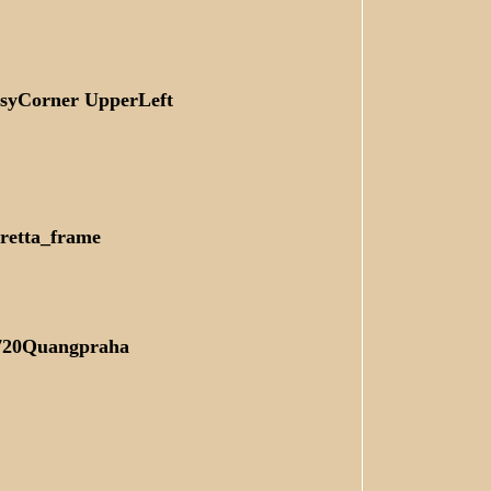
asyCorner UpperLeft
oretta_frame
_720Quangpraha