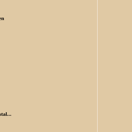
en
tal...