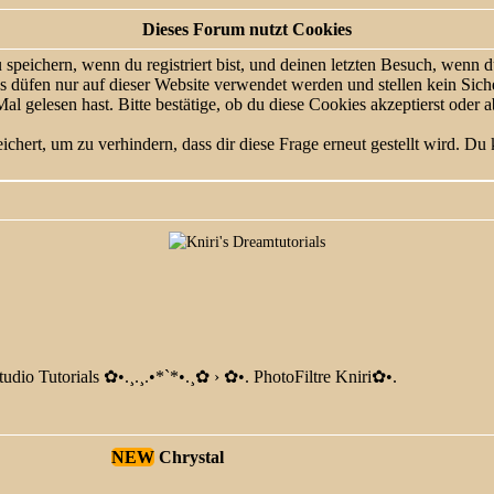
Dieses Forum nutzt Cookies
eichern, wenn du registriert bist, und deinen letzten Besuch, wenn du
düfen nur auf dieser Website verwendet werden und stellen kein Siche
 gelesen hast. Bitte bestätige, ob du diese Cookies akzeptierst oder a
ert, um zu verhindern, dass dir diese Frage erneut gestellt wird. Du k
tudio Tutorials ✿ •.¸.¸.•*`*•.¸✿
›
✿ •. PhotoFiltre Kniri✿ •.
NEW
Chrystal