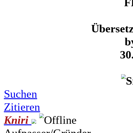
F
Überset
b
30
Suchen
Zitieren
Kniri
Aufpasser/Gründer