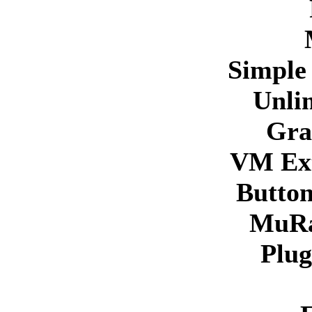
Simple 
Unlim
Gra
VM Ex
Butto
MuRa
Plug