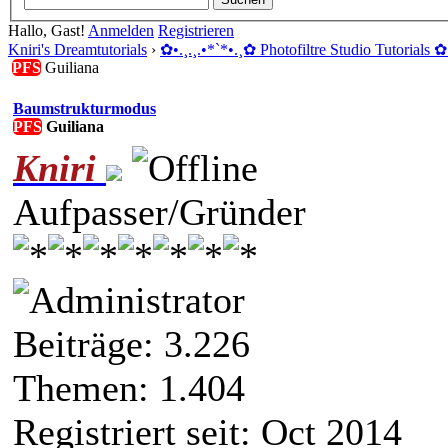
Hallo, Gast!
Anmelden
Registrieren
Kniri's Dreamtutorials
›
✿ •.¸.¸.•*`*•.¸✿ Photofiltre Studio Tutorials ✿ 
PFS
Guiliana
Baumstrukturmodus
PFS
Guiliana
Kniri
Aufpasser/Gründer
Beiträge: 3.226
Themen: 1.404
Registriert seit: Oct 2014