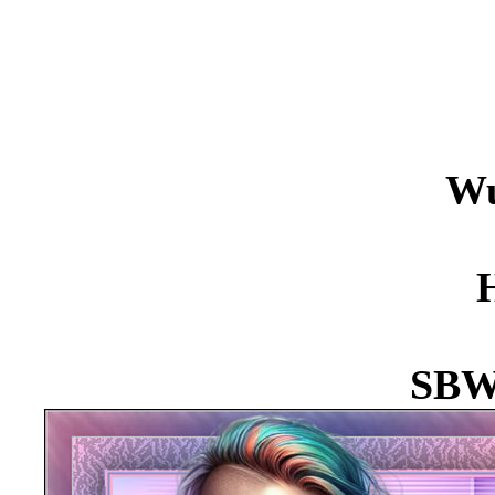
Wu
SBW