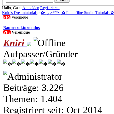
Hallo, Gast!
Anmelden
Registrieren
Kniri's Dreamtutorials
›
✿ •.¸.¸.•*`*•.¸✿ Photofiltre Studio Tutorials ✿ 
PFS
Veronique
Baumstrukturmodus
PFS
Veronique
Kniri
Aufpasser/Gründer
Beiträge: 3.226
Themen: 1.404
Registriert seit: Oct 2014