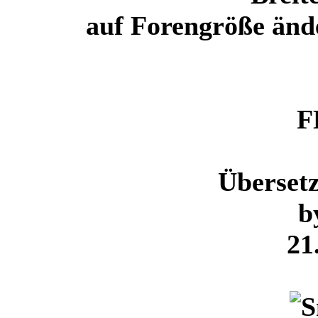
auf Forengröße änd
F
Überset
b
21