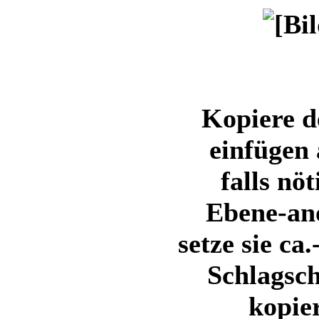
Kopiere d
einfügen 
falls nö
Ebene-ano
setze sie c
Schlagsch
kopie