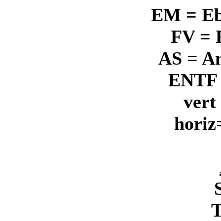
EM = E
FV = 
AS = A
ENTF 
vert
horiz
T