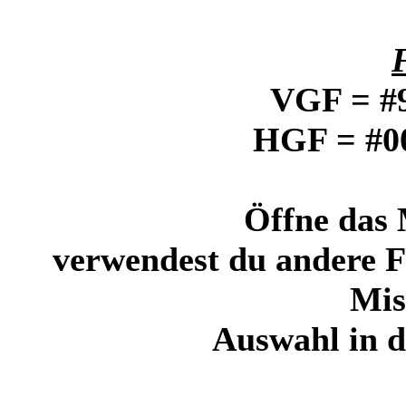
VGF = #9
HGF = #0
Öffne das 
verwendest du andere Fa
Mi
Auswahl in 