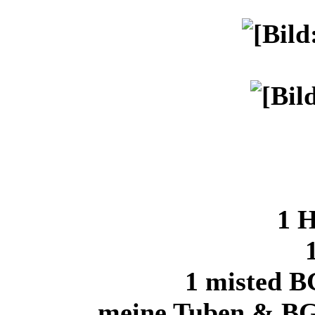
1 
1 misted B
meine Tuben & BG h