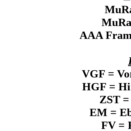
MuRa
MuRa'
AAA Frame
VGF = Vo
HGF = Hi
ZST =
EM = E
FV = 