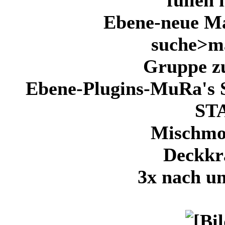
Ebene-neue Ma
suche>m
Gruppe z
Ebene-Plugins-MuRa's S
ST
Mischmo
Deckkra
3x nach un