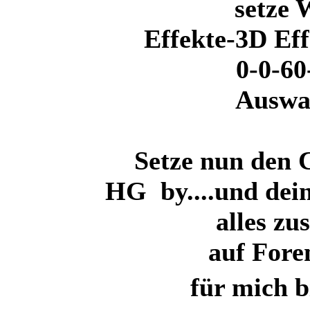
setze 
Effekte-3D Eff
0-0-60
Auswa
Setze nun den 
HG by....
und dein
alles z
auf Fore
für mich b