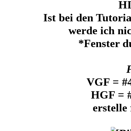
H
Ist bei den Tutori
werde ich ni
*Fenster d
VGF = #
HGF = #
erstell