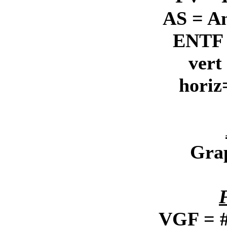
AS = A
ENTF 
vert
horiz
Grap
VGF = #f