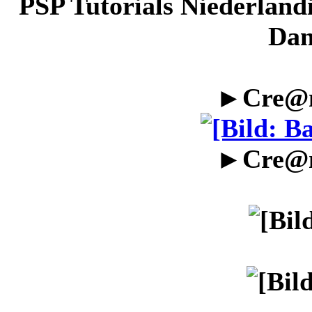
PSP Tutorials Niederländi
Dan
►Cre@n
►Cre@n