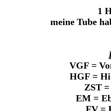
1 
meine Tube hab
VGF = Vo
HGF = Hi
ZST =
EM = E
FV = 