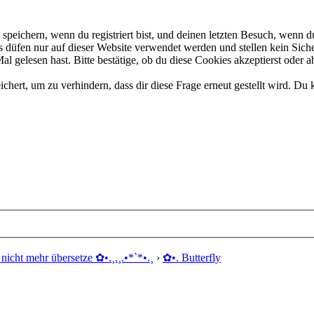
eichern, wenn du registriert bist, und deinen letzten Besuch, wenn du
düfen nur auf dieser Website verwendet werden und stellen kein Siche
 gelesen hast. Bitte bestätige, ob du diese Cookies akzeptierst oder a
rt, um zu verhindern, dass dir diese Frage erneut gestellt wird. Du k
nicht mehr übersetze ✿ •.¸.¸.•*`*•.¸
›
✿ •. Butterfly