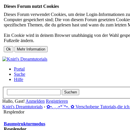
Dieses Forum nutzt Cookies
Dieses Forum verwendet Cookies, um deine Login-Informationen zu sp
Computer gespeichert sind; Die von diesem Forum gesetzten Cookies 
spezifischen Themen, die du gelesen hast und wann du zum letzten Mal
Ein Cookie wird in deinem Browser unabhängig von der Wahl gespeiche
Fußzeile ändern.
Portal
Suche
Hilfe
Hallo, Gast!
Anmelden
Registrieren
Kniri's Dreamtutorials
›
✿ •.¸.¸.•*`*•.¸✿ Verschobene Tutorials,die ich 
Resplendor
Baumstrukturmodus
Resplendor