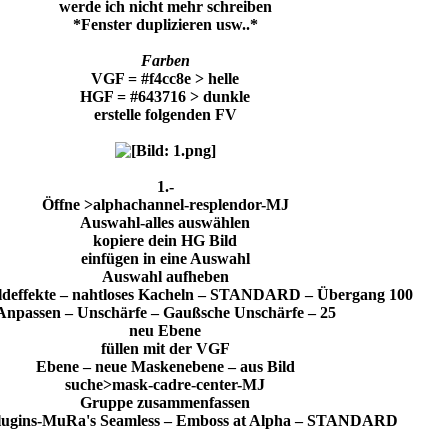
werde ich nicht mehr schreiben
*Fenster duplizieren usw..*
Farben
VGF = #f4cc8e > helle
HGF = #643716 > dunkle
erstelle folgenden FV
1.-
Öffne >alphachannel-resplendor-MJ
Auswahl-alles auswählen
kopiere dein HG Bild
einfügen in eine Auswahl
Auswahl aufheben
ildeffekte – nahtloses Kacheln – STANDARD – Übergang 100
Anpassen – Unschärfe – Gaußsche Unschärfe – 25
neu Ebene
füllen mit der VGF
Ebene – neue Maskenebene – aus Bild
suche>mask-cadre-center-MJ
Gruppe zusammenfassen
Plugins-MuRa's Seamless – Emboss at Alpha – STANDARD