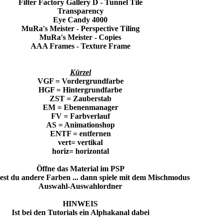
Filter Factory Gallery D - Tunnel Tile
Transparency
Eye Candy 4000
MuRa's Meister - Perspective Tiling
MuRa's Meister - Copies
AAA Frames - Texture Frame
Kürzel
VGF = Vordergrundfarbe
HGF = Hintergrundfarbe
ZST = Zauberstab
EM = Ebenenmanager
FV = Farbverlauf
AS = Animationshop
ENTF = entfernen
vert= vertikal
horiz= horizontal
Öffne das Material im PSP
st du andere Farben ... dann spiele mit dem Mischmodus
Auswahl-Auswahlordner
HINWEIS
Ist bei den Tutorials ein Alphakanal dabei