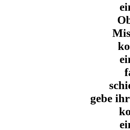
ei
Ob
Mi
ko
ei
f
schi
gebe ih
ko
ei