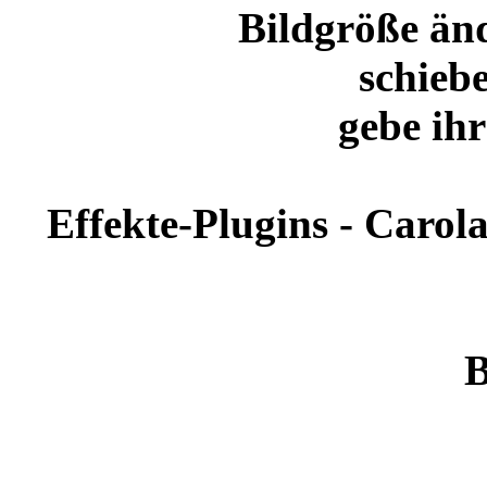
Bildgröße än
schieb
gebe ih
Effekte-Plugins - Caro
B