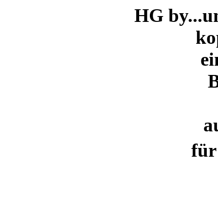
HG by...
u
ko
ei
B
a
für