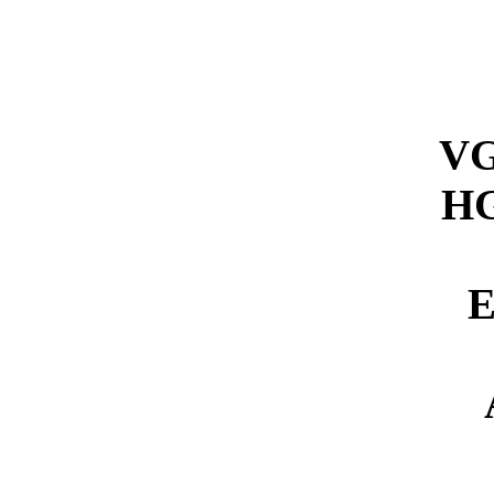
VG
HG
E