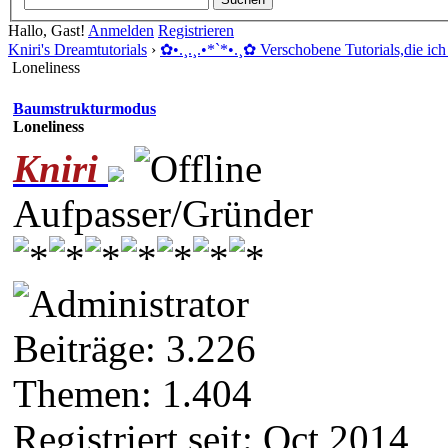
Hallo, Gast!
Anmelden
Registrieren
Kniri's Dreamtutorials
›
✿ •.¸.¸.•*`*•.¸✿ Verschobene Tutorials,die ich 
Loneliness
Baumstrukturmodus
Loneliness
Kniri
Aufpasser/Gründer
Beiträge: 3.226
Themen: 1.404
Registriert seit: Oct 2014