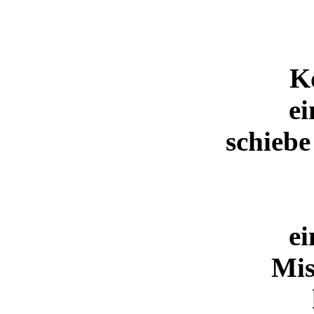
K
ei
schiebe
ei
Mi