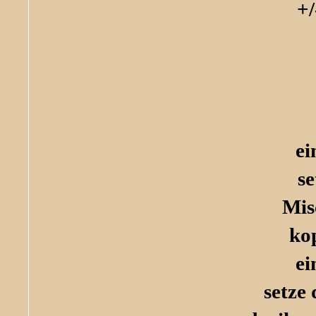
+/
ei
se
Mis
ko
ei
setze