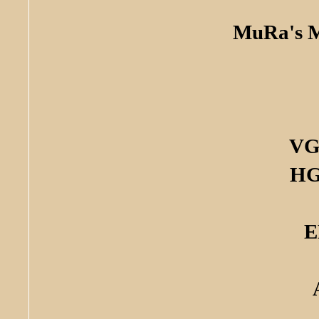
MuRa's Me
VG
HG
E