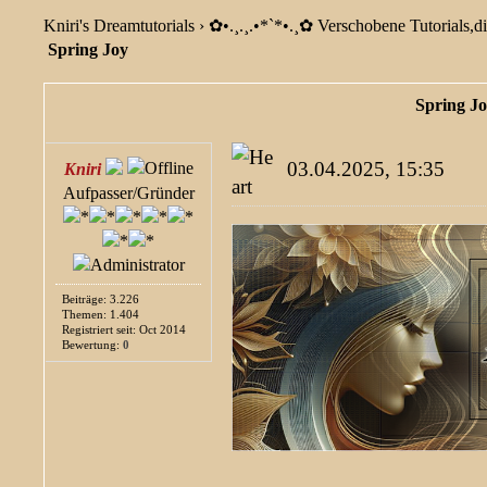
Kniri's Dreamtutorials
›
✿ •.¸.¸.•*`*•.¸✿ Verschobene Tutorials,di
Spring Joy
Spring J
03.04.2025, 15:35
Kniri
Aufpasser/Gründer
Beiträge: 3.226
Themen: 1.404
Registriert seit: Oct 2014
Bewertung:
0