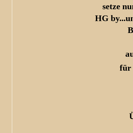
setze n
HG by...
un
B
a
für