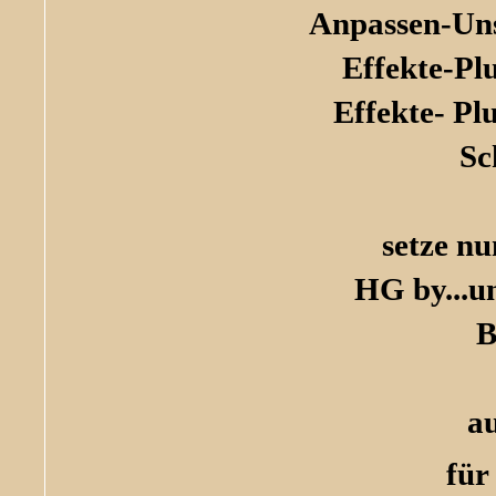
Anpassen-Uns
Effekte-Plu
Effekte- Pl
Sc
setze n
HG by...
un
B
a
für