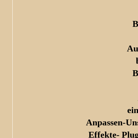
B
Au
B
ei
Anpassen-Uns
Effekte- Plu