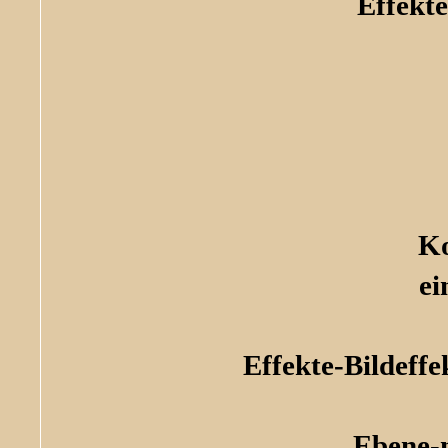
Effekte
Ko
ei
Effekte-Bildeffe
Ebene-