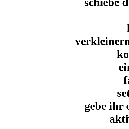
schiebe d
verkleinern
ko
ei
f
se
gebe ihr
akti