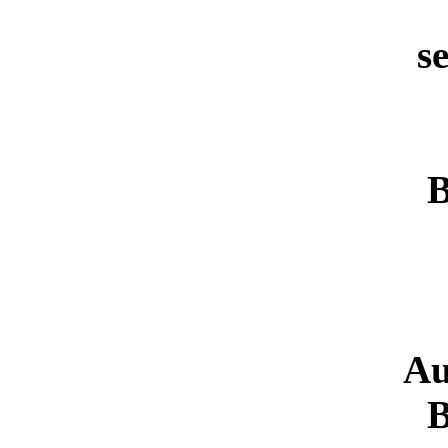
s
B
Au
B