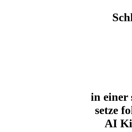
Sch
in einer
setze f
AI Ki