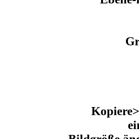
Gr
Kopiere>
ei
Bildgröße än