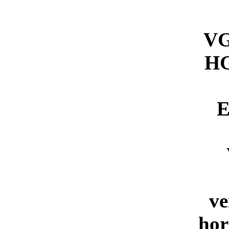
VG
HG
E
ve
hor