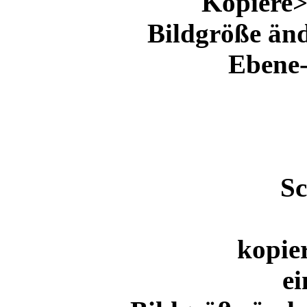
Kopiere>
Bildgröße änd
Ebene-
Sc
kopie
ei