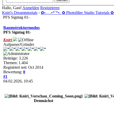
Hallo, Gast!
Anmelden
Registrieren
Kniri's Dreamtutorials
›
✿ •.¸.¸.•*`*•.¸✿ Photofiltre Studio Tutorials ✿ 
PFS Signtag 01-
Baumstrukturmodus
PFS Signtag 01-
Kniri
Aufpasser/Gründer
Beiträge: 3.226
Themen: 1.404
Registriert seit: Oct 2014
Bewertung:
0
#1
04.02.2026, 10:45
Demnächst