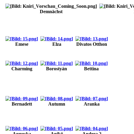
Demnächst
Emese
Elza
Divatos Otthon
Charming
Borostyán
Bettina
Bernadett
Autumn
Aranka
Annuska
Anikö
Andrea 2