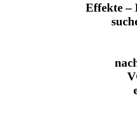
Effekte –
such
nac
V