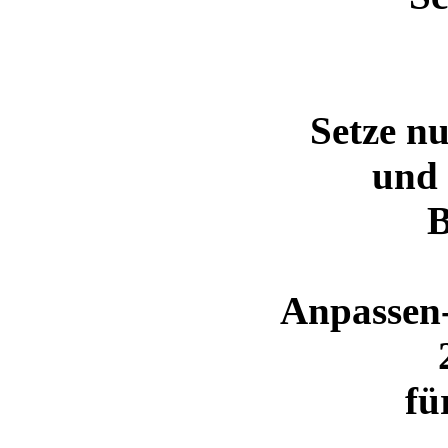
Setze n
und 
B
Anpassen-
fü