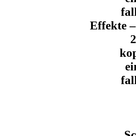
fa
Effekte 
2
ko
ei
fa
Sc