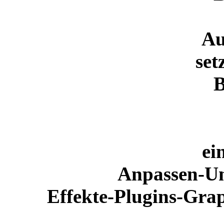
Au
set
B
ei
Anpassen-Un
Effekte-Plugins-Gr