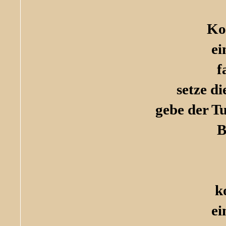
Ko
ei
f
setze d
gebe der T
B
k
ei