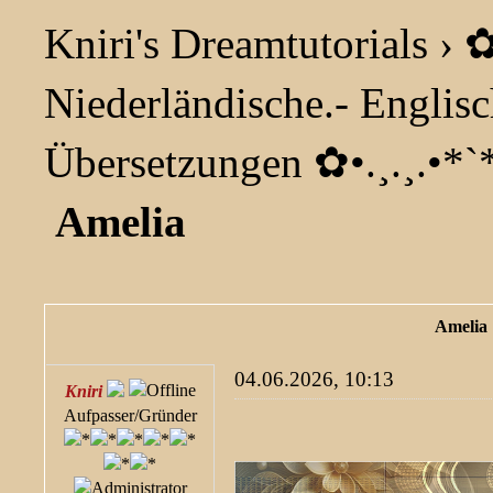
Kniri's Dreamtutorials
›
✿
Niederländische.- Englis
Übersetzungen ✿ •.¸.¸.•*`*
Amelia
Amelia
04.06.2026, 10:13
Kniri
Aufpasser/Gründer