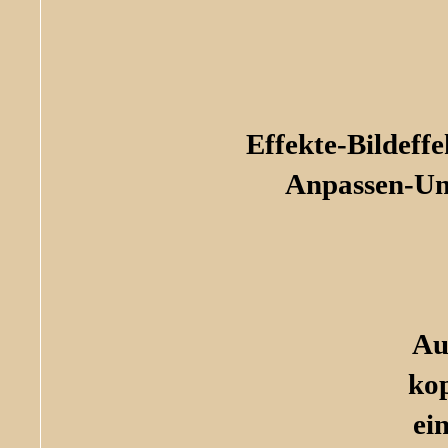
Effekte-Bildef
Anpassen-Un
Au
ko
ei