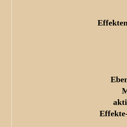
Effekte
Eben
M
akt
Effekte