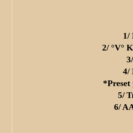
1/
2/ °V° K
3
4/
*Preset 
5/ 
6/ A