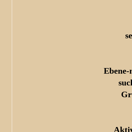
s
Ebene-
suc
Gr
Akti