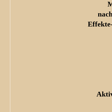
M
nach
Effekte
Akti