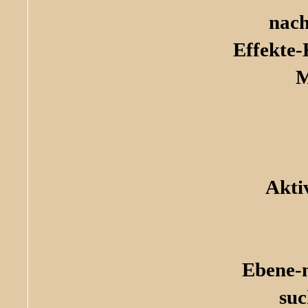
nach
Effekte-
M
Akti
Ebene-
su