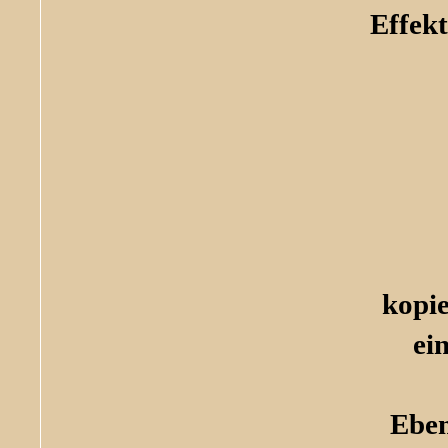
Effek
kopi
ei
Eben