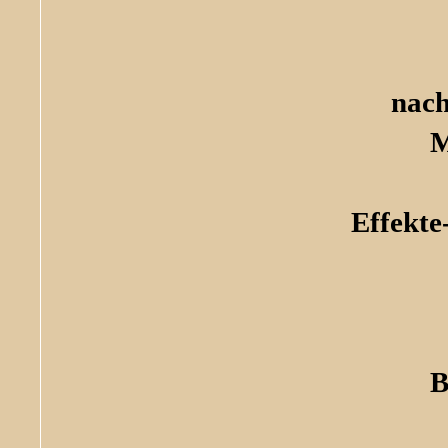
nach
M
Effekte
B