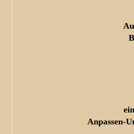
Au
B
ei
Anpassen-Un