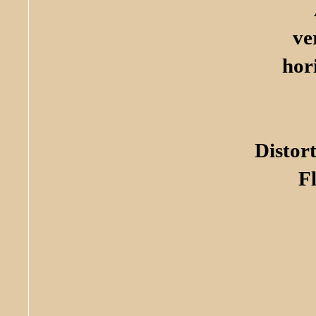
ve
hor
Distor
F