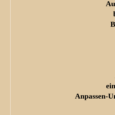
Au
B
ei
Anpassen-Un