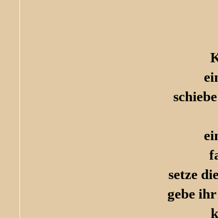
K
ei
schiebe
ei
f
setze di
gebe ihr
k