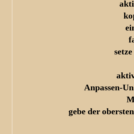
akt
ko
ei
f
setze
akti
Anpassen-Un
M
gebe der oberste