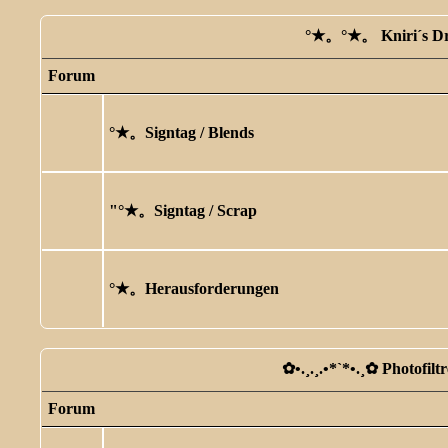
°★。°★。 Kniri´s D
Forum
°★。Signtag / Blends
"°★。Signtag / Scrap
°★。Herausforderungen
✿ •.¸.¸.•*`*•.¸✿ Photofilt
Forum