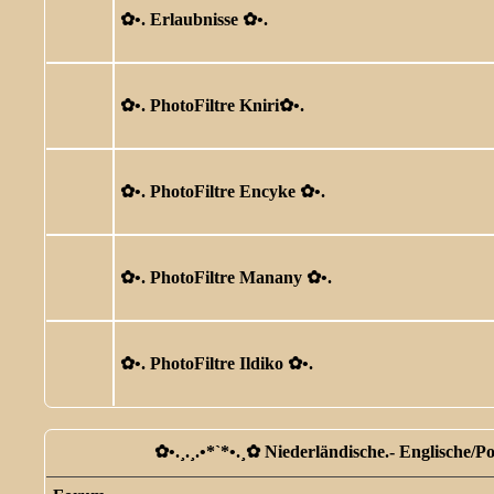
✿ •. Erlaubnisse ✿ •.
✿ •. PhotoFiltre Kniri✿ •.
✿ •. PhotoFiltre Encyke ✿ •.
✿ •. PhotoFiltre Manany ✿ •.
✿ •. PhotoFiltre Ildiko ✿ •.
✿ •.¸.¸.•*`*•.¸✿ Niederländische.- Englische/P