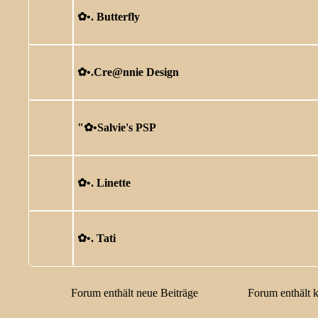
✿ •. Butterfly
✿ •.Cre@nnie Design
"✿ •Salvie's PSP
✿ •. Linette
✿ •. Tati
Forum enthält neue Beiträge
Forum enthält 