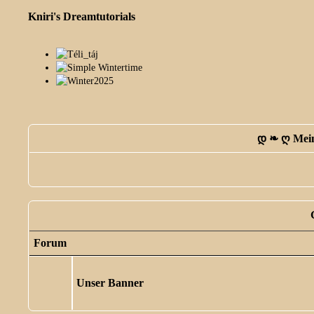
Kniri's Dreamtutorials
დ ❧ ღ Mein
Forum
Unser Banner