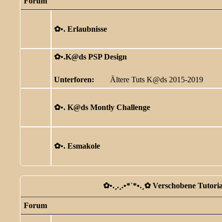
Forum
✿ •. Erlaubnisse
✿ •.K@ds PSP Design
Unterforen:
Ältere Tuts K@ds 2015-2019
✿ •. K@ds Montly Challenge
✿ •. Esmakole
✿ •.¸.¸.•*`*•.¸✿ Verschobene Tutorial
Forum