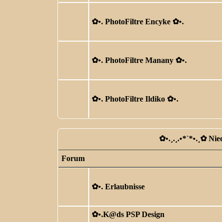
✿ •. PhotoFiltre Encyke ✿ •.
✿ •. PhotoFiltre Manany ✿ •.
✿ •. PhotoFiltre Ildiko ✿ •.
✿ •.¸.¸.•*`*•.¸✿ Ni
Forum
✿ •. Erlaubnisse
✿ •.K@ds PSP Design