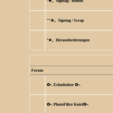
°★。Signtag / Blends
"°★。Signtag / Scrap
°★。Herausforderungen
Forum
✿ •. Erlaubnisse ✿ •.
✿ •. PhotoFiltre Kniri✿ •.