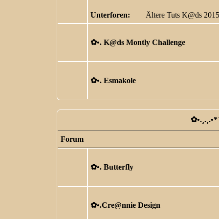
Unterforen:
Ältere Tuts K@ds 201
✿ •. K@ds Montly Challenge
✿ •. Esmakole
✿ •.¸.¸.•
Forum
✿ •. Butterfly
✿ •.Cre@nnie Design