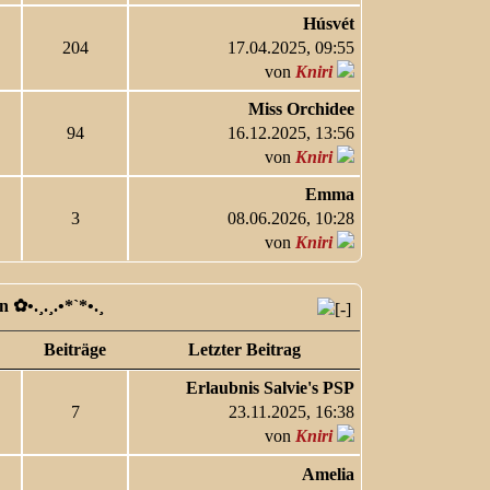
Húsvét
204
17.04.2025, 09:55
von
Kniri
Miss Orchidee
94
16.12.2025, 13:56
von
Kniri
Emma
3
08.06.2026, 10:28
von
Kniri
✿ •.¸.¸.•*`*•.¸
Beiträge
Letzter Beitrag
Erlaubnis Salvie's PSP
7
23.11.2025, 16:38
von
Kniri
Amelia