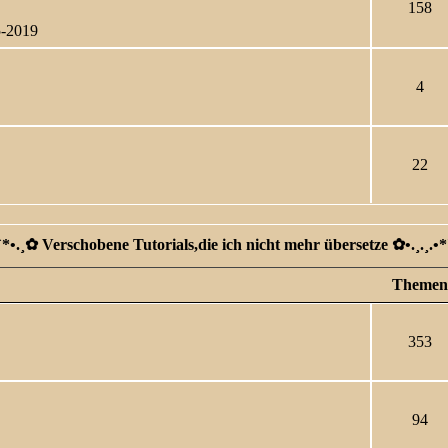
158
5-2019
4
22
*`*•.¸✿ Verschobene Tutorials,die ich nicht mehr übersetze ✿ •.¸.¸.•*
Themen
353
94