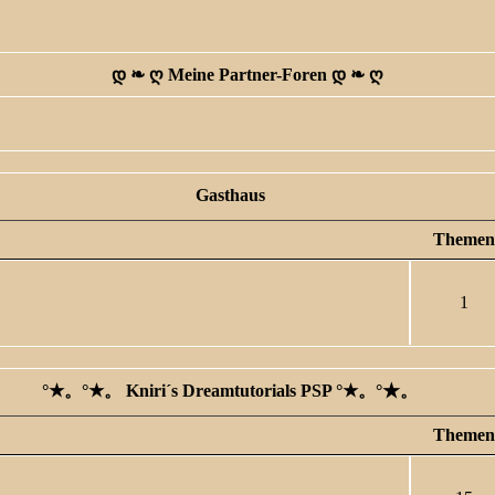
დ ❧ ღ Meine Partner-Foren დ ❧ ღ
Gasthaus
Themen
1
°★。°★。 Kniri´s Dreamtutorials PSP °★。°★。
Themen