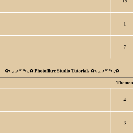
15
1
7
✿ •.¸.¸.•*`*•.¸✿ Photofiltre Studio Tutorials ✿ •.¸.¸.•*`*•.¸✿
Themen
4
3