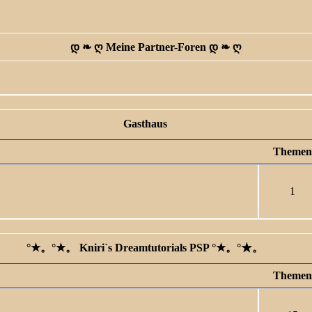
დ ❧ ღ Meine Partner-Foren დ ❧ ღ
Gasthaus
Themen
1
°★。°★。 Kniri´s Dreamtutorials PSP °★。°★。
Themen