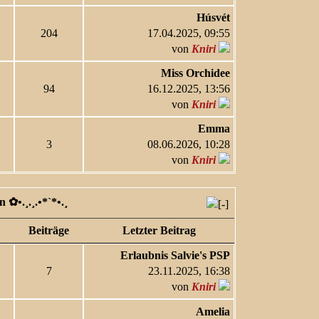
Húsvét
204
17.04.2025, 09:55
von
Kniri
Miss Orchidee
94
16.12.2025, 13:56
von
Kniri
Emma
3
08.06.2026, 10:28
von
Kniri
✿ •.¸.¸.•*`*•.¸
Beiträge
Letzter Beitrag
Erlaubnis Salvie's PSP
7
23.11.2025, 16:38
von
Kniri
Amelia