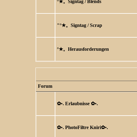
°★。Signtag / Blends
"°★。Signtag / Scrap
°★。Herausforderungen
Forum
✿ •. Erlaubnisse ✿ •.
✿ •. PhotoFiltre Kniri✿ •.