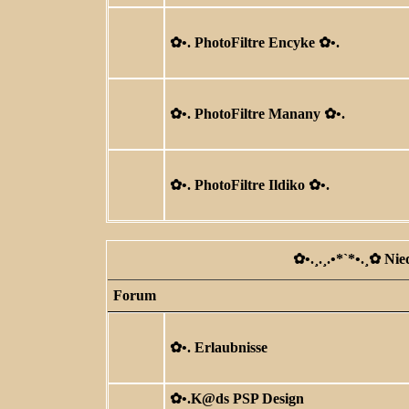
✿ •. PhotoFiltre Encyke ✿ •.
✿ •. PhotoFiltre Manany ✿ •.
✿ •. PhotoFiltre Ildiko ✿ •.
✿ •.¸.¸.•*`*•.¸✿ Ni
Forum
✿ •. Erlaubnisse
✿ •.K@ds PSP Design