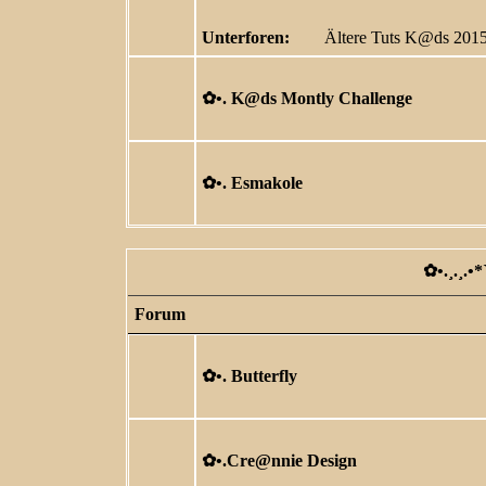
Unterforen:
Ältere Tuts K@ds 201
✿ •. K@ds Montly Challenge
✿ •. Esmakole
✿ •.¸.¸.•
Forum
✿ •. Butterfly
✿ •.Cre@nnie Design