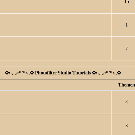
15
1
7
✿ •.¸.¸.•*`*•.¸✿ Photofiltre Studio Tutorials ✿ •.¸.¸.•*`*•.¸✿
Themen
4
3