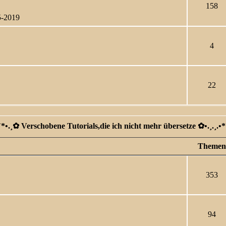
158
5-2019
4
22
*`*•.¸✿ Verschobene Tutorials,die ich nicht mehr übersetze ✿ •.¸.¸.•*
Themen
353
94