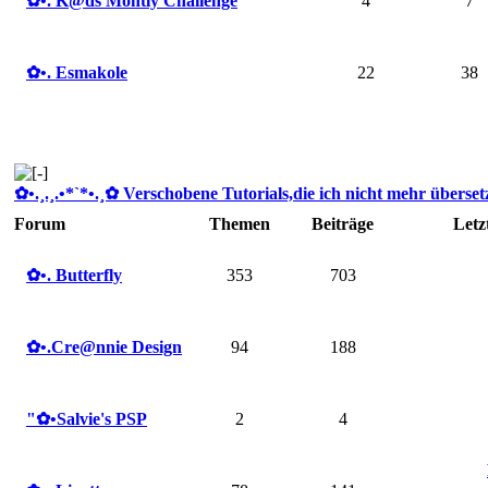
✿ •. K@ds Montly Challenge
4
7
✿ •. Esmakole
22
38
✿ •.¸.¸.•*`*•.¸✿ Verschobene Tutorials,die ich nicht mehr übersetze
Forum
Themen
Beiträge
Letz
✿ •. Butterfly
353
703
✿ •.Cre@nnie Design
94
188
"✿ •Salvie's PSP
2
4