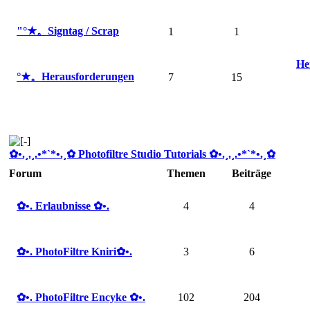
"°★。Signtag / Scrap
1
1
He
°★。Herausforderungen
7
15
✿ •.¸.¸.•*`*•.¸✿ Photofiltre Studio Tutorials ✿ •.¸.¸.•*`*•.¸✿
Forum
Themen
Beiträge
✿ •. Erlaubnisse ✿ •.
4
4
✿ •. PhotoFiltre Kniri✿ •.
3
6
✿ •. PhotoFiltre Encyke ✿ •.
102
204