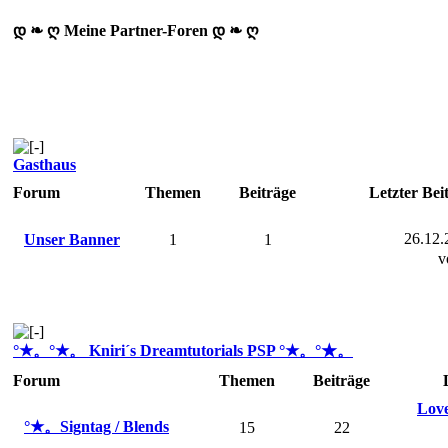
დ ❧ ღ Meine Partner-Foren დ ❧ ღ
Gasthaus
Forum
Themen
Beiträge
Letzter Bei
26.12.
Unser Banner
1
1
v
°★。°★。 Kniri´s Dreamtutorials PSP °★。°★。
Forum
Themen
Beiträge
Love
°★。Signtag / Blends
15
22