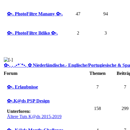
✿ •. PhotoFiltre Manany ✿ •.
47
94
✿ •. PhotoFiltre Ildiko ✿ •.
2
3
✿ •.¸.¸.•*`*•.¸✿ Niederländische.- Englische/Portugiesische & Spa
Forum
Themen
Beiträ
✿ •. Erlaubnisse
7
7
✿ •.K@ds PSP Design
158
299
Unterforen:
Ältere Tuts K@ds 2015-2019