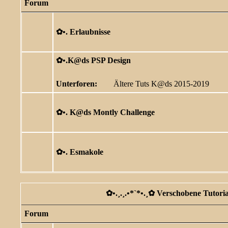
Forum
✿ •. Erlaubnisse
✿ •.K@ds PSP Design
Unterforen:
Ältere Tuts K@ds 2015-2019
✿ •. K@ds Montly Challenge
✿ •. Esmakole
✿ •.¸.¸.•*`*•.¸✿ Verschobene Tutorial
Forum