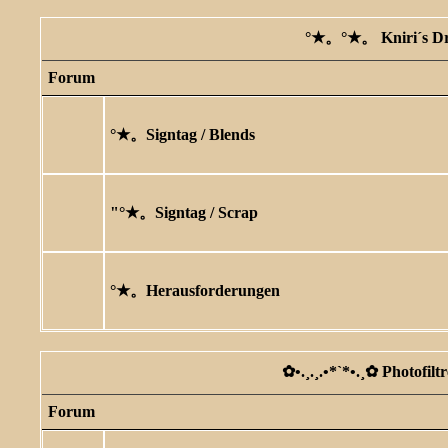
°★。°★。 Kniri´s D
Forum
°★。Signtag / Blends
"°★。Signtag / Scrap
°★。Herausforderungen
✿ •.¸.¸.•*`*•.¸✿ Photofilt
Forum