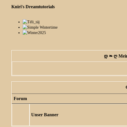
Kniri's Dreamtutorials
დ ❧ ღ Mein
Forum
Unser Banner