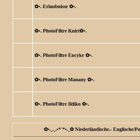
✿ •. Erlaubnisse ✿ •.
✿ •. PhotoFiltre Kniri✿ •.
✿ •. PhotoFiltre Encyke ✿ •.
✿ •. PhotoFiltre Manany ✿ •.
✿ •. PhotoFiltre Ildiko ✿ •.
✿ •.¸.¸.•*`*•.¸✿ Niederländische.- Englische/P