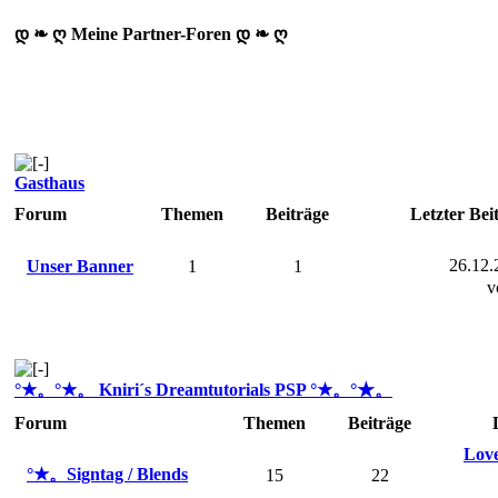
დ ❧ ღ Meine Partner-Foren დ ❧ ღ
Gasthaus
Forum
Themen
Beiträge
Letzter Bei
26.12.
Unser Banner
1
1
v
°★。°★。 Kniri´s Dreamtutorials PSP °★。°★。
Forum
Themen
Beiträge
Love
°★。Signtag / Blends
15
22