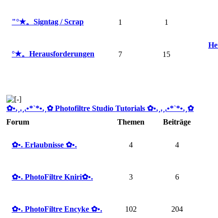
"°★。Signtag / Scrap
1
1
He
°★。Herausforderungen
7
15
✿ •.¸.¸.•*`*•.¸✿ Photofiltre Studio Tutorials ✿ •.¸.¸.•*`*•.¸✿
Forum
Themen
Beiträge
✿ •. Erlaubnisse ✿ •.
4
4
✿ •. PhotoFiltre Kniri✿ •.
3
6
✿ •. PhotoFiltre Encyke ✿ •.
102
204