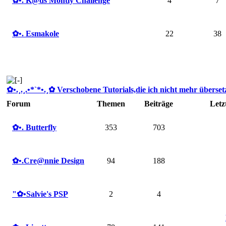
✿ •. K@ds Montly Challenge
4
7
✿ •. Esmakole
22
38
✿ •.¸.¸.•*`*•.¸✿ Verschobene Tutorials,die ich nicht mehr übersetze
Forum
Themen
Beiträge
Letz
✿ •. Butterfly
353
703
✿ •.Cre@nnie Design
94
188
"✿ •Salvie's PSP
2
4