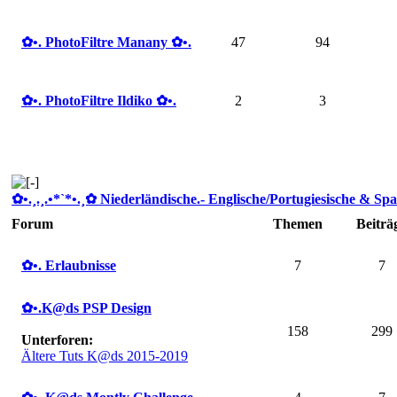
✿ •. PhotoFiltre Manany ✿ •.
47
94
✿ •. PhotoFiltre Ildiko ✿ •.
2
3
✿ •.¸.¸.•*`*•.¸✿ Niederländische.- Englische/Portugiesische & Spa
Forum
Themen
Beiträ
✿ •. Erlaubnisse
7
7
✿ •.K@ds PSP Design
158
299
Unterforen:
Ältere Tuts K@ds 2015-2019