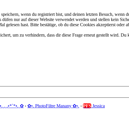
eichern, wenn du registriert bist, und deinen letzten Besuch, wenn du
düfen nur auf dieser Website verwendet werden und stellen kein Siche
 gelesen hast. Bitte bestätige, ob du diese Cookies akzeptierst oder a
rt, um zu verhindern, dass dir diese Frage erneut gestellt wird. Du k
•.¸.¸.•*`*•.¸✿
›
✿ •. PhotoFiltre Manany ✿ •.
›
PFS
Jessica