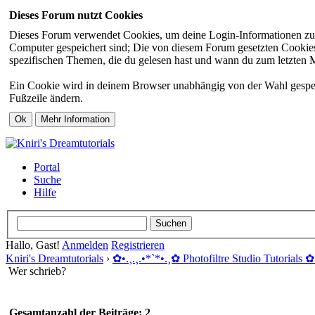
Dieses Forum nutzt Cookies
Dieses Forum verwendet Cookies, um deine Login-Informationen zu sp
Computer gespeichert sind; Die von diesem Forum gesetzten Cookies 
spezifischen Themen, die du gelesen hast und wann du zum letzten Mal
Ein Cookie wird in deinem Browser unabhängig von der Wahl gespeiche
Fußzeile ändern.
Portal
Suche
Hilfe
Hallo, Gast!
Anmelden
Registrieren
Kniri's Dreamtutorials
›
✿ •.¸.¸.•*`*•.¸✿ Photofiltre Studio Tutorials ✿ 
Wer schrieb?
Gesamtanzahl der Beiträge: 2