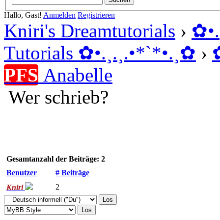
Hallo, Gast!
Anmelden
Registrieren
Kniri's Dreamtutorials
›
✿ •
Tutorials ✿ •.¸.¸.•*`*•.¸✿
›
PFS
Anabelle
Wer schrieb?
Gesamtanzahl der Beiträge: 2
Benutzer
# Beiträge
2
Kniri