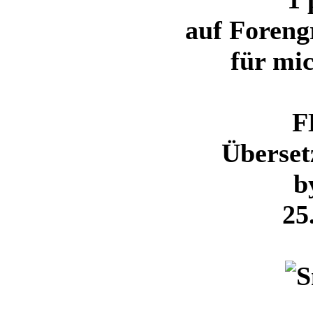
auf Foreng
für mic
F
Überse
b
25