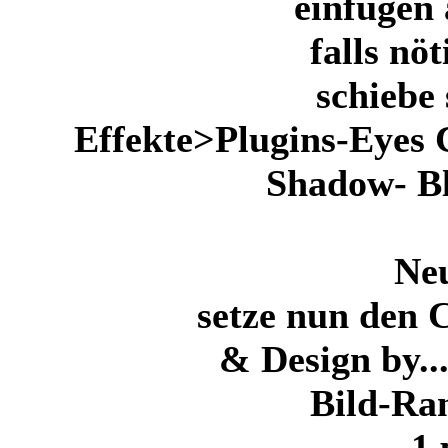
einfügen 
falls nö
schiebe 
Effekte>Plugins-Eyes 
Shadow- Bl
Ne
setze nun den 
& Design by...
Bild-Ra
1