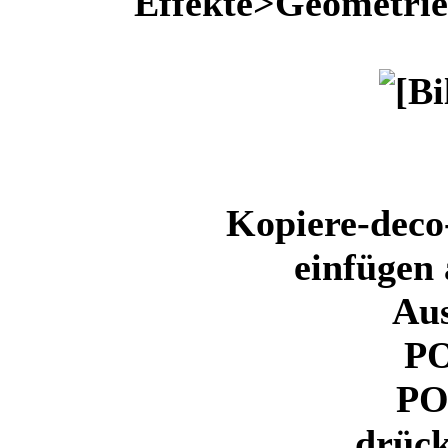
Effekte>Geometrie
Kopiere-deco
einfügen 
Au
PO
POS
drück