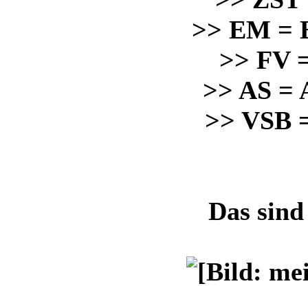
>> EM = 
>> FV =
>> AS = 
>> VSB =
Das sind