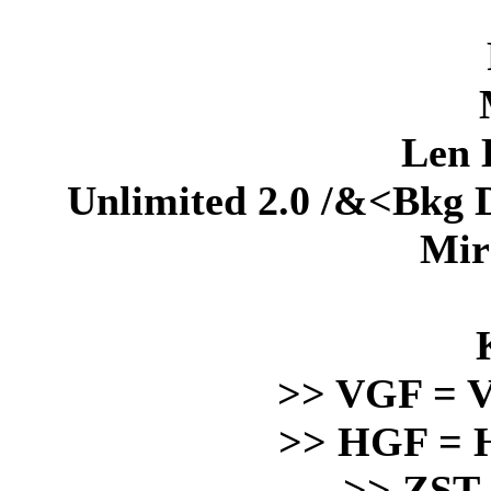
Len 
Unlimited 2.0 /&<Bkg D
Mir
>> VGF = V
>> HGF = H
>> ZST 