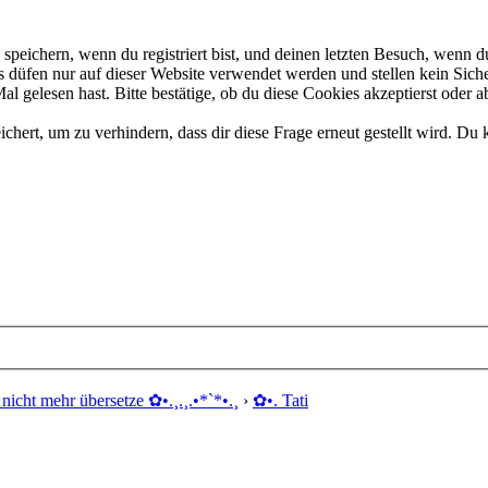
eichern, wenn du registriert bist, und deinen letzten Besuch, wenn du
düfen nur auf dieser Website verwendet werden und stellen kein Siche
 gelesen hast. Bitte bestätige, ob du diese Cookies akzeptierst oder a
rt, um zu verhindern, dass dir diese Frage erneut gestellt wird. Du k
nicht mehr übersetze ✿ •.¸.¸.•*`*•.¸
›
✿ •. Tati