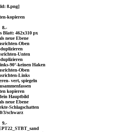
ten-kopieren
8.-
s Blatt: 462x310 px
als neue Ebene
srichten-Oben
duplizieren
srichten-Unten
duplizieren
Links-90°-keinen Haken
srichten-Oben
srichten-Links
ren- vert, spiegeln
 zusammenfassen
ten kopieren
 dein Hauptbild
als neue Ebene
ekte-Schlagschatten
30/3/schwarz
9.-
SEPT22_STBT_sand