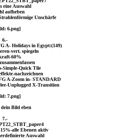
SEPT22_STBT_paper7
in eine Auswahl
l aufheben
trahlenförmige Unschärfe
6.-
FG A- Holidays in Egypt:(149)
eren-vert. spiegeln
kraft-60%
 zusammenfassen
s-Simple-Quick Tile
effekte-nachzeichnen
0-FFG A-Zoom in- STANDARD
rlee-Unplugged X-Transition
 dein Bild eben
7.-
EPT22_STBT_paper4
-15%-alle Ebenen aktiv
erdefinierte Auswahl