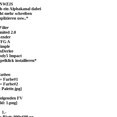
NWEIS
als ein Alphakanal dabei
cht mehr schreiben
plizieren usw..*
Filter
mited 2.0
ender
FFG A
imple
nDerlee
ndy5 Impact
elklick installieren*
arben
= Farbe#1
= Farbe#2
 folgenden FV
1.-
s Blatt: 900x600 px