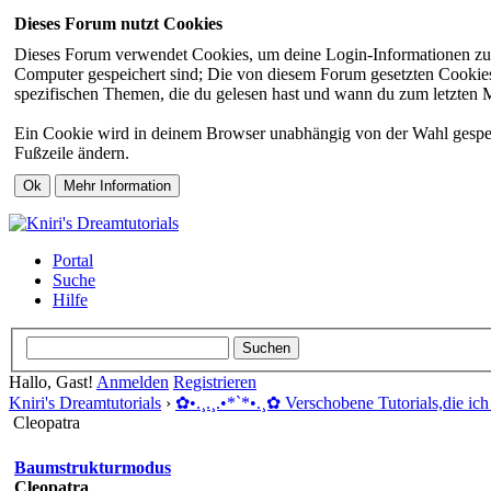
Dieses Forum nutzt Cookies
Dieses Forum verwendet Cookies, um deine Login-Informationen zu sp
Computer gespeichert sind; Die von diesem Forum gesetzten Cookies 
spezifischen Themen, die du gelesen hast und wann du zum letzten Mal
Ein Cookie wird in deinem Browser unabhängig von der Wahl gespeiche
Fußzeile ändern.
Portal
Suche
Hilfe
Hallo, Gast!
Anmelden
Registrieren
Kniri's Dreamtutorials
›
✿ •.¸.¸.•*`*•.¸✿ Verschobene Tutorials,die ich 
Cleopatra
Baumstrukturmodus
Cleopatra