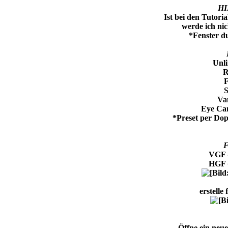
HI
Ist bei den Tutori
werde ich ni
*Fenster du
Unli
R
S
Va
Eye Ca
*Preset per Dopp
F
VGF 
HGF 
erstelle
Öffne ein neue