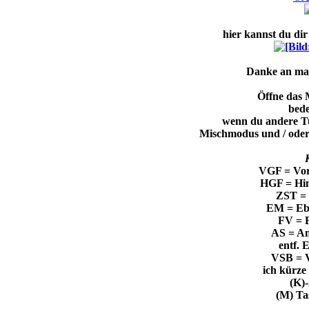
hier kannst du di
Danke an ma
Öffne das 
bede
wenn du andere T
Mischmodus und / oder
VGF = Vor
HGF = Hin
ZST = 
EM = Eb
FV = F
AS = An
entf. 
VSB = V
ich kürze
(K)
(M) Ta