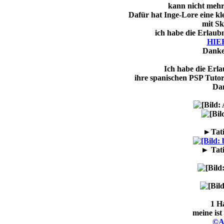
kann nicht mehr
Dafür hat Inge-Lore eine kl
mit Sk
ich habe die Erlaubn
HIE
Danke
Ich habe die Erla
ihre spanischen PSP Tutor
Dan
►Tati
► Tati
1 H
meine is
©A