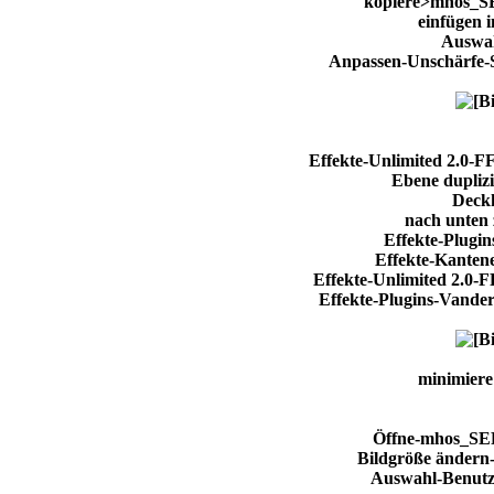
kopiere>mhos_
einfügen 
Auswah
Anpassen-Unschärfe-S
Effekte-Unlimited 2.0-F
Ebene duplizi
Deck
nach unten
Effekte-Plugin
Effekte-Kanten
Effekte-Unlimited 2.
Effekte-Plugins-Vande
minimiere
Öffne-mhos_S
Bildgröße ändern
Auswahl-Benutz