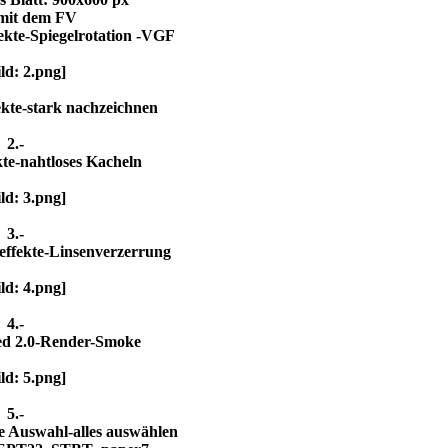
 mit dem FV
fekte-Spiegelrotation -VGF
ekte-stark nachzeichnen
2.-
kte-nahtloses Kacheln
3.-
effekte-Linsenverzerrung
4.-
ted 2.0-Render-Smoke
5.-
e Auswahl-alles auswählen