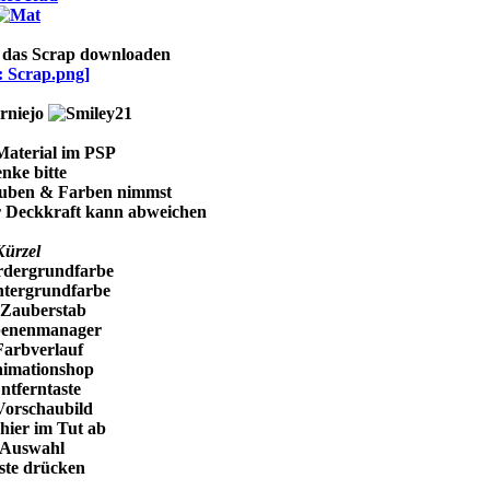
r das Scrap downloaden
rniejo
Material im PSP
nke bitte
uben & Farben nimmst
 Deckkraft kann abweichen
Kürzel
dergrundfarbe
tergrundfarbe
Zauberstab
enenmanager
arbverlauf
imationshop
Entferntaste
orschaubild
 hier im Tut ab
-Auswahl
ste drücken