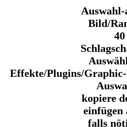
Auswahl-a
Bild/Ra
40
Schlagsch
Auswäh
Effekte/Plugins/Graphi
Auswa
kopiere d
einfügen 
falls nö