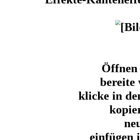
Öffnen
bereite 
klicke in d
kopie
ne
einfügen 