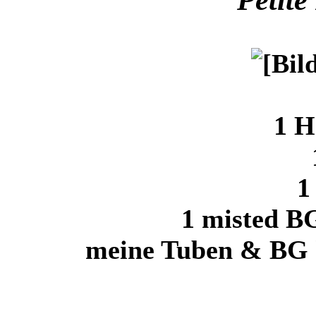
1 H
1
1 misted B
meine Tuben & BG h