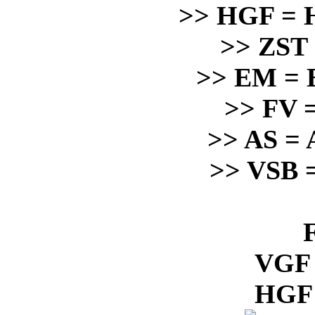
>> HGF = H
>> ZST 
>> EM = 
>> FV =
>> AS = 
>> VSB =
VGF 
HGF 