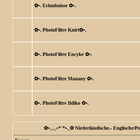
✿ •. Erlaubnisse ✿ •.
✿ •. PhotoFiltre Kniri✿ •.
✿ •. PhotoFiltre Encyke ✿ •.
✿ •. PhotoFiltre Manany ✿ •.
✿ •. PhotoFiltre Ildiko ✿ •.
✿ •.¸.¸.•*`*•.¸✿ Niederländische.- Englische/P