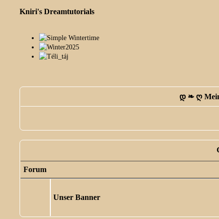
Kniri's Dreamtutorials
დ ❧ ღ Mein
Forum
Unser Banner