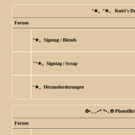
°★。°★。 Kniri´s D
Forum
°★。Signtag / Blends
"°★。Signtag / Scrap
°★。Herausforderungen
✿ •.¸.¸.•*`*•.¸✿ Photofilt
Forum