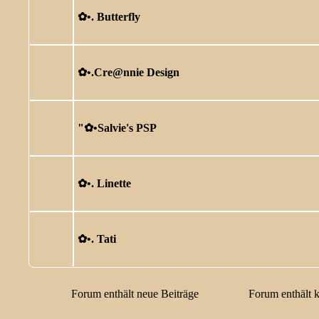
✿ •. Butterfly
✿ •.Cre@nnie Design
"✿ •Salvie's PSP
✿ •. Linette
✿ •. Tati
Forum enthält neue Beiträge
Forum enthält 