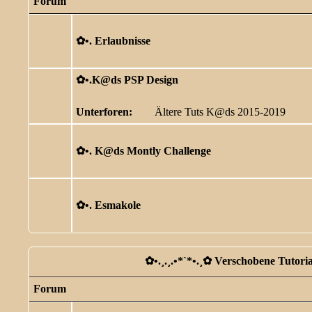
Forum
✿ •. Erlaubnisse
✿ •.K@ds PSP Design
Unterforen:
Ältere Tuts K@ds 2015-2019
✿ •. K@ds Montly Challenge
✿ •. Esmakole
✿ •.¸.¸.•*`*•.¸✿ Verschobene Tutorial
Forum