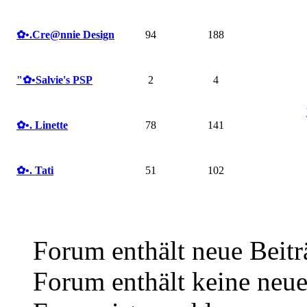
✿ •.Cre@nnie Design
94
188
"✿ •Salvie's PSP
2
4
✿ •. Linette
78
141
✿ •. Tati
51
102
Forum enthält neue Beitr
Forum enthält keine neue