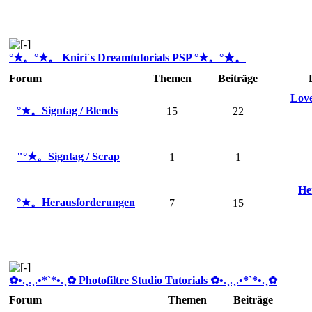
°★。°★。 Kniri´s Dreamtutorials PSP °★。°★。
Forum
Themen
Beiträge
Love
°★。Signtag / Blends
15
22
"°★。Signtag / Scrap
1
1
He
°★。Herausforderungen
7
15
✿ •.¸.¸.•*`*•.¸✿ Photofiltre Studio Tutorials ✿ •.¸.¸.•*`*•.¸✿
Forum
Themen
Beiträge