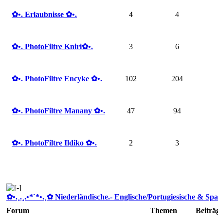
✿ •. Erlaubnisse ✿ •.
4
4
✿ •. PhotoFiltre Kniri✿ •.
3
6
✿ •. PhotoFiltre Encyke ✿ •.
102
204
✿ •. PhotoFiltre Manany ✿ •.
47
94
✿ •. PhotoFiltre Ildiko ✿ •.
2
3
✿ •.¸.¸.•*`*•.¸✿ Niederländische.- Englische/Portugiesische & Spa
Forum
Themen
Beiträ