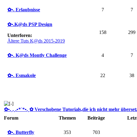
✿ •. Erlaubnisse
7
7
✿ •.K@ds PSP Design
158
299
Unterforen:
Ältere Tuts K@ds 2015-2019
✿ •. K@ds Montly Challenge
4
7
✿ •. Esmakole
22
38
✿ •.¸.¸.•*`*•.¸✿ Verschobene Tutorials,die ich nicht mehr übersetze
Forum
Themen
Beiträge
Letz
✿ •. Butterfly
353
703