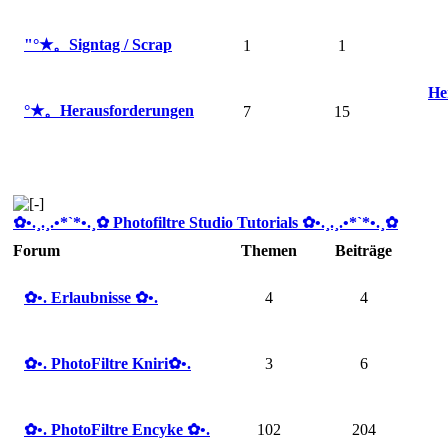
"°★。Signtag / Scrap
1
1
He
°★。Herausforderungen
7
15
✿ •.¸.¸.•*`*•.¸✿ Photofiltre Studio Tutorials ✿ •.¸.¸.•*`*•.¸✿
Forum
Themen
Beiträge
✿ •. Erlaubnisse ✿ •.
4
4
✿ •. PhotoFiltre Kniri✿ •.
3
6
✿ •. PhotoFiltre Encyke ✿ •.
102
204