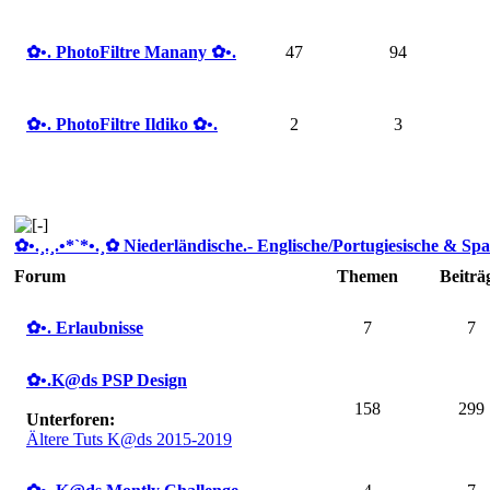
✿ •. PhotoFiltre Manany ✿ •.
47
94
✿ •. PhotoFiltre Ildiko ✿ •.
2
3
✿ •.¸.¸.•*`*•.¸✿ Niederländische.- Englische/Portugiesische & Spa
Forum
Themen
Beiträ
✿ •. Erlaubnisse
7
7
✿ •.K@ds PSP Design
158
299
Unterforen:
Ältere Tuts K@ds 2015-2019