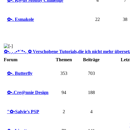
✿ •. K@ds Montly Challenge
4
7
✿ •. Esmakole
22
38
✿ •.¸.¸.•*`*•.¸✿ Verschobene Tutorials,die ich nicht mehr übersetze
Forum
Themen
Beiträge
Letz
✿ •. Butterfly
353
703
✿ •.Cre@nnie Design
94
188
"✿ •Salvie's PSP
2
4