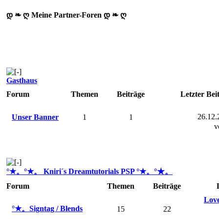
დ ❧ ღ Meine Partner-Foren დ ❧ ღ
Gasthaus
Forum
Themen
Beiträge
Letzter Bei
26.12.
Unser Banner
1
1
v
°★。°★。 Kniri´s Dreamtutorials PSP °★。°★。
Forum
Themen
Beiträge
Love
°★。Signtag / Blends
15
22