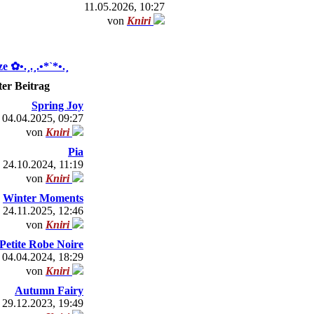
11.05.2026, 10:27
von
Kniri
 ✿ •.¸.¸.•*`*•.¸
ter Beitrag
Spring Joy
04.04.2025, 09:27
von
Kniri
Pia
24.10.2024, 11:19
von
Kniri
Winter Moments
24.11.2025, 12:46
von
Kniri
Petite Robe Noire
04.04.2024, 18:29
von
Kniri
Autumn Fairy
29.12.2023, 19:49