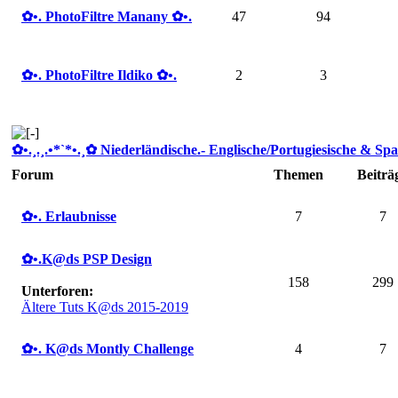
✿ •. PhotoFiltre Manany ✿ •.
47
94
✿ •. PhotoFiltre Ildiko ✿ •.
2
3
✿ •.¸.¸.•*`*•.¸✿ Niederländische.- Englische/Portugiesische & Spa
Forum
Themen
Beiträ
✿ •. Erlaubnisse
7
7
✿ •.K@ds PSP Design
158
299
Unterforen:
Ältere Tuts K@ds 2015-2019
✿ •. K@ds Montly Challenge
4
7