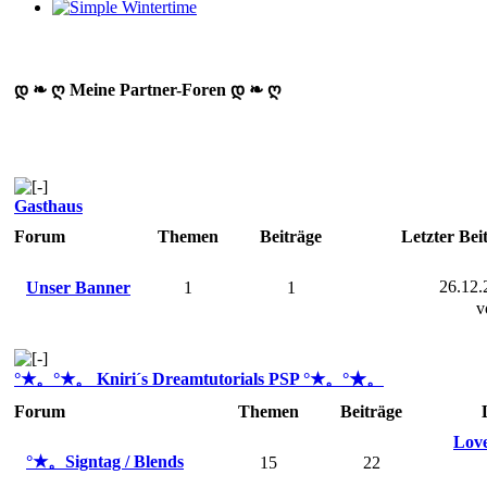
დ ❧ ღ Meine Partner-Foren დ ❧ ღ
Gasthaus
Forum
Themen
Beiträge
Letzter Bei
26.12.
Unser Banner
1
1
v
°★。°★。 Kniri´s Dreamtutorials PSP °★。°★。
Forum
Themen
Beiträge
Love
°★。Signtag / Blends
15
22