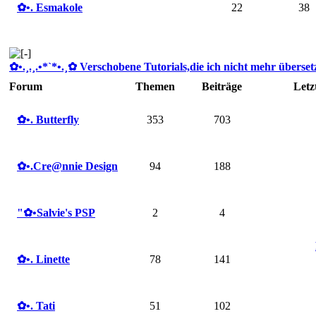
✿ •. Esmakole
22
38
✿ •.¸.¸.•*`*•.¸✿ Verschobene Tutorials,die ich nicht mehr übersetze
Forum
Themen
Beiträge
Letz
✿ •. Butterfly
353
703
✿ •.Cre@nnie Design
94
188
"✿ •Salvie's PSP
2
4
✿ •. Linette
78
141
✿ •. Tati
51
102