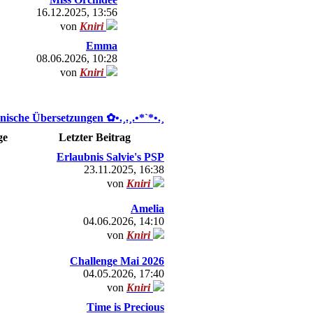
16.12.2025, 13:56
von
Kniri
Emma
08.06.2026, 10:28
von
Kniri
nische Übersetzungen ✿ •.¸.¸.•*`*•.¸
ge
Letzter Beitrag
Erlaubnis Salvie's PSP
23.11.2025, 16:38
von
Kniri
Amelia
04.06.2026, 14:10
von
Kniri
Challenge Mai 2026
04.05.2026, 17:40
von
Kniri
Time is Precious