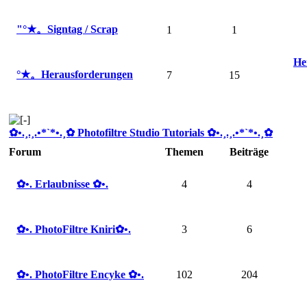
"°★。Signtag / Scrap
1
1
He
°★。Herausforderungen
7
15
✿ •.¸.¸.•*`*•.¸✿ Photofiltre Studio Tutorials ✿ •.¸.¸.•*`*•.¸✿
Forum
Themen
Beiträge
✿ •. Erlaubnisse ✿ •.
4
4
✿ •. PhotoFiltre Kniri✿ •.
3
6
✿ •. PhotoFiltre Encyke ✿ •.
102
204