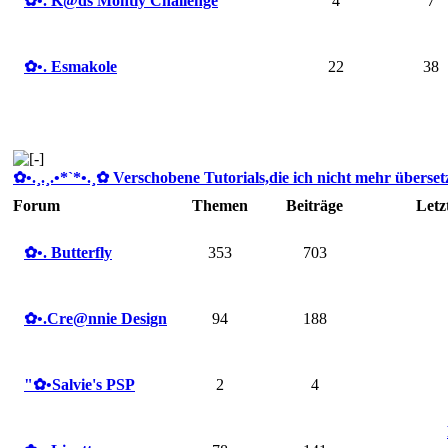
✿ •. K@ds Montly Challenge
4
7
✿ •. Esmakole
22
38
✿ •.¸.¸.•*`*•.¸✿ Verschobene Tutorials,die ich nicht mehr übersetze
Forum
Themen
Beiträge
Letz
✿ •. Butterfly
353
703
✿ •.Cre@nnie Design
94
188
"✿ •Salvie's PSP
2
4