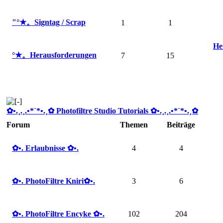
"°★。Signtag / Scrap
1
1
He
°★。Herausforderungen
7
15
✿ •.¸.¸.•*`*•.¸✿ Photofiltre Studio Tutorials ✿ •.¸.¸.•*`*•.¸✿
Forum
Themen
Beiträge
✿ •. Erlaubnisse ✿ •.
4
4
✿ •. PhotoFiltre Kniri✿ •.
3
6
✿ •. PhotoFiltre Encyke ✿ •.
102
204