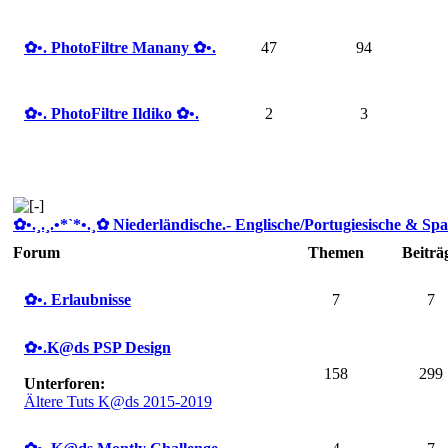
✿ •. PhotoFiltre Manany ✿ •.
47
94
✿ •. PhotoFiltre Ildiko ✿ •.
2
3
✿ •.¸.¸.•*`*•.¸✿ Niederländische.- Englische/Portugiesische & Spa
Forum
Themen
Beiträ
✿ •. Erlaubnisse
7
7
✿ •.K@ds PSP Design
158
299
Unterforen:
Ältere Tuts K@ds 2015-2019