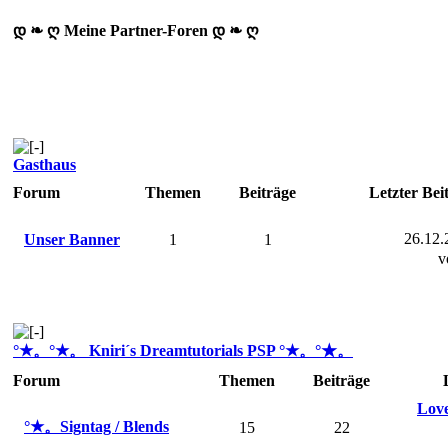
დ ❧ ღ Meine Partner-Foren დ ❧ ღ
Gasthaus
Forum
Themen
Beiträge
Letzter Bei
26.12.
Unser Banner
1
1
v
°★。°★。 Kniri´s Dreamtutorials PSP °★。°★。
Forum
Themen
Beiträge
Love
°★。Signtag / Blends
15
22