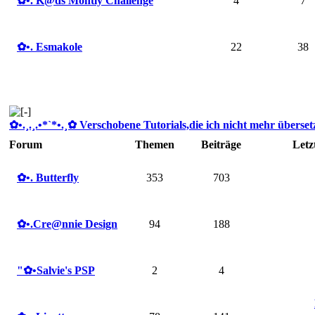
✿ •. K@ds Montly Challenge
4
7
✿ •. Esmakole
22
38
✿ •.¸.¸.•*`*•.¸✿ Verschobene Tutorials,die ich nicht mehr übersetze
Forum
Themen
Beiträge
Letz
✿ •. Butterfly
353
703
✿ •.Cre@nnie Design
94
188
"✿ •Salvie's PSP
2
4