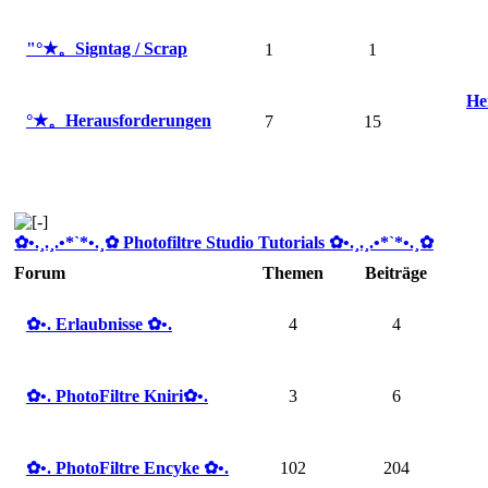
"°★。Signtag / Scrap
1
1
He
°★。Herausforderungen
7
15
✿ •.¸.¸.•*`*•.¸✿ Photofiltre Studio Tutorials ✿ •.¸.¸.•*`*•.¸✿
Forum
Themen
Beiträge
✿ •. Erlaubnisse ✿ •.
4
4
✿ •. PhotoFiltre Kniri✿ •.
3
6
✿ •. PhotoFiltre Encyke ✿ •.
102
204