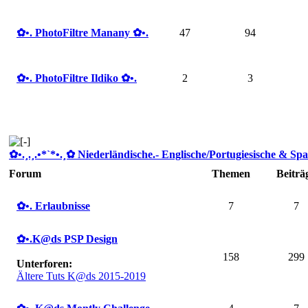
✿ •. PhotoFiltre Manany ✿ •.
47
94
✿ •. PhotoFiltre Ildiko ✿ •.
2
3
✿ •.¸.¸.•*`*•.¸✿ Niederländische.- Englische/Portugiesische & Spa
Forum
Themen
Beiträ
✿ •. Erlaubnisse
7
7
✿ •.K@ds PSP Design
158
299
Unterforen:
Ältere Tuts K@ds 2015-2019