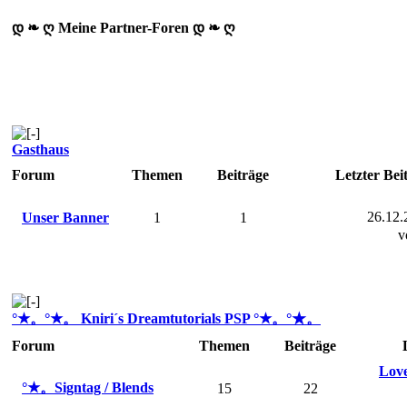
დ ❧ ღ Meine Partner-Foren დ ❧ ღ
Gasthaus
Forum
Themen
Beiträge
Letzter Bei
26.12.
Unser Banner
1
1
v
°★。°★。 Kniri´s Dreamtutorials PSP °★。°★。
Forum
Themen
Beiträge
Love
°★。Signtag / Blends
15
22