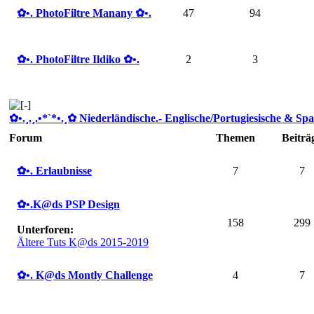
✿ •. PhotoFiltre Manany ✿ •.
47
94
✿ •. PhotoFiltre Ildiko ✿ •.
2
3
✿ •.¸.¸.•*`*•.¸✿ Niederländische.- Englische/Portugiesische & Spa
Forum
Themen
Beiträ
✿ •. Erlaubnisse
7
7
✿ •.K@ds PSP Design
158
299
Unterforen:
Ältere Tuts K@ds 2015-2019
✿ •. K@ds Montly Challenge
4
7