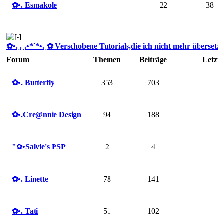
✿ •. Esmakole
22
38
✿ •.¸.¸.•*`*•.¸✿ Verschobene Tutorials,die ich nicht mehr übersetze
Forum
Themen
Beiträge
Letz
✿ •. Butterfly
353
703
✿ •.Cre@nnie Design
94
188
"✿ •Salvie's PSP
2
4
✿ •. Linette
78
141
✿ •. Tati
51
102