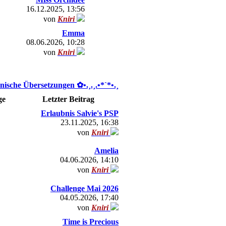
16.12.2025, 13:56
von
Kniri
Emma
08.06.2026, 10:28
von
Kniri
nische Übersetzungen ✿ •.¸.¸.•*`*•.¸
ge
Letzter Beitrag
Erlaubnis Salvie's PSP
23.11.2025, 16:38
von
Kniri
Amelia
04.06.2026, 14:10
von
Kniri
Challenge Mai 2026
04.05.2026, 17:40
von
Kniri
Time is Precious