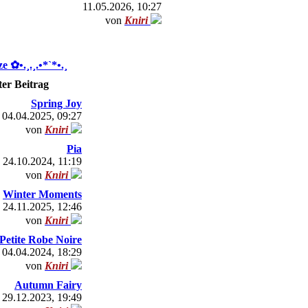
11.05.2026, 10:27
von
Kniri
 ✿ •.¸.¸.•*`*•.¸
ter Beitrag
Spring Joy
04.04.2025, 09:27
von
Kniri
Pia
24.10.2024, 11:19
von
Kniri
Winter Moments
24.11.2025, 12:46
von
Kniri
Petite Robe Noire
04.04.2024, 18:29
von
Kniri
Autumn Fairy
29.12.2023, 19:49