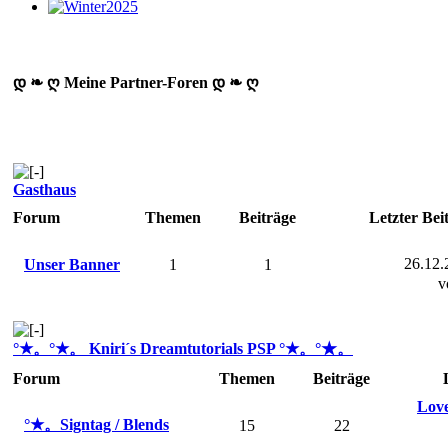
დ ❧ ღ Meine Partner-Foren დ ❧ ღ
Gasthaus
Forum
Themen
Beiträge
Letzter Bei
26.12.
Unser Banner
1
1
v
°★。°★。 Kniri´s Dreamtutorials PSP °★。°★。
Forum
Themen
Beiträge
Love
°★。Signtag / Blends
15
22