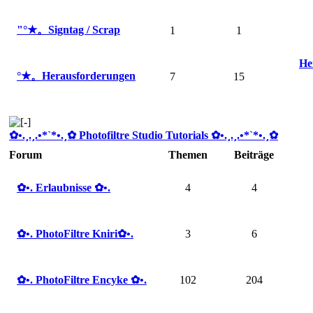
"°★。Signtag / Scrap
1
1
He
°★。Herausforderungen
7
15
✿ •.¸.¸.•*`*•.¸✿ Photofiltre Studio Tutorials ✿ •.¸.¸.•*`*•.¸✿
Forum
Themen
Beiträge
✿ •. Erlaubnisse ✿ •.
4
4
✿ •. PhotoFiltre Kniri✿ •.
3
6
✿ •. PhotoFiltre Encyke ✿ •.
102
204