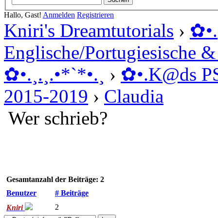
Hallo, Gast!
Anmelden
Registrieren
Kniri's Dreamtutorials
›
✿ •
Englische/Portugiesische 
✿ •.¸.¸.•*`*•.¸
›
✿ •.K@ds P
2015-2019
›
Claudia
Wer schrieb?
Gesamtanzahl der Beiträge: 2
Benutzer
# Beiträge
2
Kniri